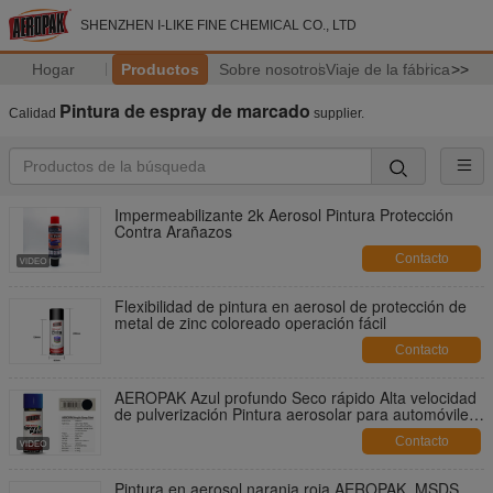
SHENZHEN I-LIKE FINE CHEMICAL CO., LTD
Hogar
Productos
Sobre nosotros
Viaje de la fábrica
>>
Pintura de espray de marcado
Calidad
supplier.
Impermeabilizante 2k Aerosol Pintura Protección
Contra Arañazos
Contacto
Flexibilidad de pintura en aerosol de protección de
metal de zinc coloreado operación fácil
Contacto
AEROPAK Azul profundo Seco rápido Alta velocidad
de pulverización Pintura aerosolar para automóviles
y metales
Contacto
Pintura en aerosol naranja roja AEROPAK, MSDS