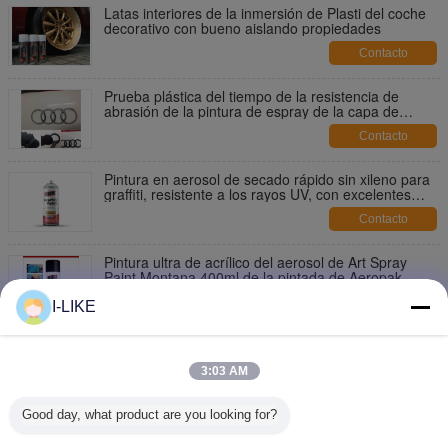
Latas interiores de la inmersión de Plasti del coche
decorativo con bueno aislando propiedades
Contacto
Prueba plástica del tiempo de la resistencia de
abrasión de la pintura de espray de la capa de
Peelable para el borde del coche
Contacto
Pintura en aerosol de secado rápido sin xileno para
graffiti, resistente a los rayos UV, con excelentes
tapas de control
Contacto
Pintura ultra de acrílico del aerosol de Art Spray
Paint Montana 400ml de la pintada de Aeropak
Contacto
I-LIKE
El espray de Aeropak Griffiti pinta 400ml la calle Art
Spray Paint Multi Color opcional
3:03 AM
Contacto
Good day, what product are you looking for?
Certificado de Luster High Coverage MSDS de la
pintura de espray de la pintada de Aeropak 400ml