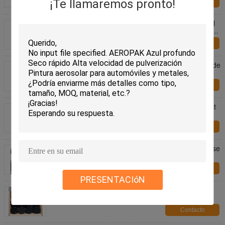
¡Te llamaremos pronto!
Contacto
Limpiador de ruedas Productos para el cuidado del
automóvil Romove Polvo de frenos para todo tipo de
ruedas
Contacto
Productos más limpios del removedor de la rueda de
coche del freno de la rueda sin ácido del polvo
Contacto
500ml Productos para el cuidado del automóvil Wet
Look Finish Untouchable Tire Shine Spray
Contacto
VOC bajo Matte Peelable Rubber Spray Paint a base
de agua para el coche
Contacto
PRESENTACIóN
Pintura de espray de goma a base de agua de
Aeropak para el espray de capa del coche de
madera 400ml
Contacto