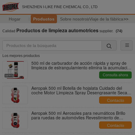
SHENZHEN I-LIKE FINE CHEMICAL CO., LTD
Hogar
Productos
Sobre nosotros
Viaje de la fábrica
>>
Productos de limpieza automotrices
Calidad
supplier.
(74)
Los mejores productos
500 ml de carburador de acción rápida y spray de
limpieza de estrangulamiento elimina la acumulación
de carbono para un rendimiento eficiente del motor
Consulta ahora
Aeropak 500 ml Botella de hojalata Cuidado del
coche Motor Limpieza Spray Desengrasante Seca
rápidamente Aceite sin olor Lodo de carbono
Contacto
Eliminación de depósitos
Aeropak 500 ml Aerosoles para neumáticos Brillo
para ruedas de automóviles Revestimiento de
neumáticos Spray Negro profundo Brillante Relleno
Contacto
químico Sellador hidrofóbico 3 años