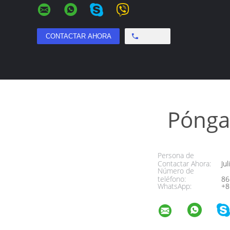
Free call
Pónga
Persona de
Contactar Ahora:
Jul
Número de
teléfono:
86
WhatsApp:
+8