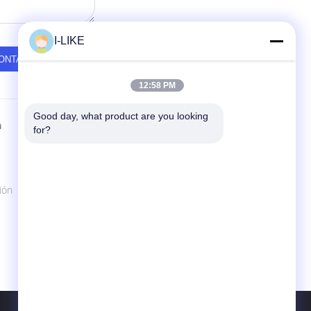
I-LIKE
12:58 PM
Good day, what product are you looking 
a
Contactar Ahora
for?
SHENZHEN I-LIKE FINE CHEMICAL CO.,
LTD
10C, edificio de encajonamiento,
ión
Qingshuihe 1r Rd., Luohu Dist., Shenzhen,
Guangdong, China (continente)
86-755-82489448
sales802@ilikegroup.com