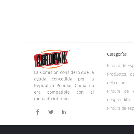
Categorías
Pintura de es
La Comisión consideró que la
Productos d
ayuda concedida por la
del coche
República Popular China no
Pintura de 
era compatible con el
mercado interior.
desprendible
Pintura de esp