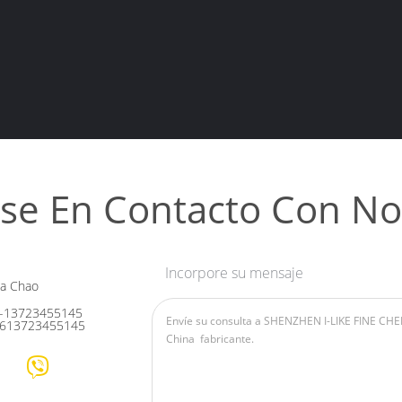
se En Contacto Con No
Incorpore su mensaje
ia Chao
-13723455145
613723455145