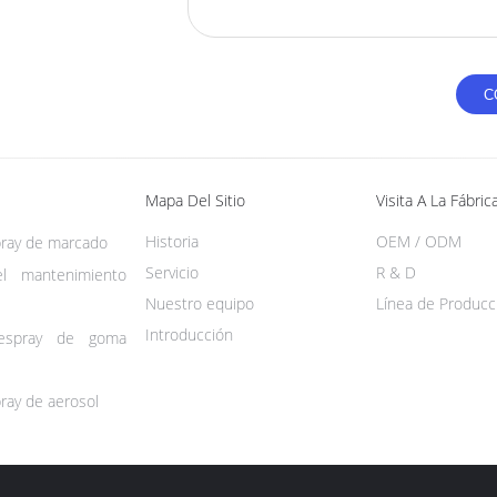
Mapa Del Sitio
Visita A La Fábric
Historia
OEM / ODM
pray de marcado
Servicio
R & D
el mantenimiento
Nuestro equipo
Línea de Producc
Introducción
espray de goma
ray de aerosol