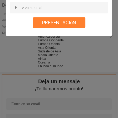
Detalles de la empresa
Tipo de negocio:
Año de fundación:
1997
PRESENTACIóN
Ventas Anuales:
5,000,000-20,000,000
Mercado principal:
América del Norte
América del Sur
Europa Occidental
Europa Oriental
Asia Oriental
Sudeste de Asia
Medio Oriente
África
Oceanía
En todo el mundo
Los productos de limpieza interiores del coche brillante del final 
Deja un mensaje
Sellante verde auto espumoso del neumático del limo para protege
¡Te llamaremos pronto!
Reparación de goma sin tubo del neumático de la emergencia par
Inflador no tóxico de la reparación del neumático de la emergenc
Repare rápidamente la protección del sellante de la pintura del c
No sellante líquido de la puntura del remiendo de la reparación