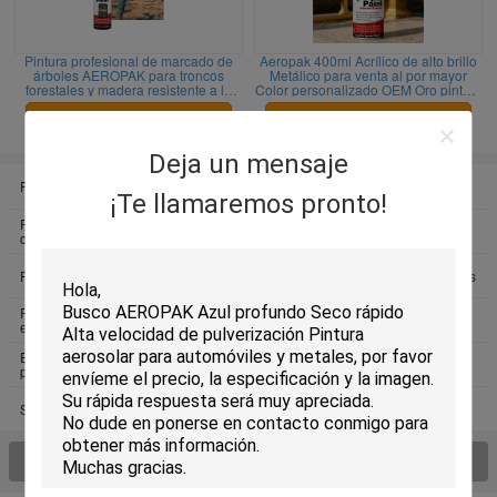
Pintura profesional de marcado de
Aeropak 400ml Acrílico de alto brillo
árboles AEROPAK para troncos
Metálico para venta al por mayor
forestales y madera resistente a la
Color personalizado OEM Oro pintura
decoloración duradera amigable con
de aerosol Revestimiento líquido
el medio ambiente
Automoción hogar
Contacto
Contacto
Deja un mensaje
Pintura de espray de aerosol
Pintura de espray de marcado
¡Te llamaremos pronto!
Productos del mantenimiento del
Pintura de espray de goma
coche
desprendible
Pintura de espray de la pintada
Productos de limpieza automotrices
Reparación del neumático de la
Productos del cuidado del hogar
emergencia
Espray multi del lubricante del
Productos de limpieza industriales
propósito
Sellante de la espuma de la PU
Vea todo el > de los productos;