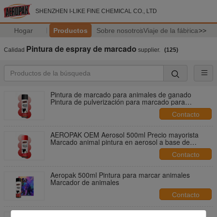
SHENZHEN I-LIKE FINE CHEMICAL CO., LTD
Hogar
Productos
Sobre nosotros
Viaje de la fábrica
>>
Pintura de espray de marcado
Calidad
supplier.
(125)
Pintura de marcado para animales de ganado
Pintura de pulverización para marcado para
animales de ganado
Contacto
AEROPAK OEM Aerosol 500ml Precio mayorista
Marcado animal pintura en aerosol a base de
acrílico con diferentes colores para la piel y el
Contacto
cabello corto
Aeropak 500ml Pintura para marcar animales
Marcador de animales
Contacto
Pasta para marcar animales Aeropak para cerdos,