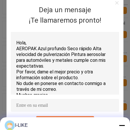
ovejas, ganado y caballos, colores ricos visibles de
larga duración, seguro para la piel para ganadería
Deja un mensaje
Contacto
¡Te llamaremos pronto!
AEROPAK Marcado de minas subterráneas Aerosol
pintura de pulverización Seca rápida Todos los
animales Duradera No inflamable No obstructiva
Contacto
Aeropak Animal Marking Revestimiento líquido
acrílico y pintura en aerosol (otros nombres, pintura
para marcar animales) Modelo APK-6810 para uso
Contacto
en electrodomésticos
AEROPAK Revestimiento líquido a base de agua
Ecológico Lavable No tóxico Ovejas Ganado Vaca
Coda de cerdo Marcado con spray de pintura 500 ml
Contacto
AEROPAK Marcado de animales Pintura de
pulverización de recubrimiento líquido 500 ml Pintura
de pulverización de ganado de fuerte adhesión
Contacto
Pintura de marcado animal
PRESENTACIóN
I-LIKE