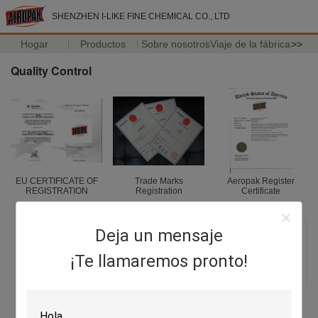
SHENZHEN I-LIKE FINE CHEMICAL CO., LTD
Hogar
Productos
Sobre nosotros
Viaje de la fábrica
>>
Quality Control
EU CERTIFICATE OF
Trade Marks
Aeropak Register
REGISTRATION
Registration
Certificate
Deja un mensaje
¡Te llamaremos pronto!
ISO 9001
REACH Pre-
RoHS Test Report
Registration