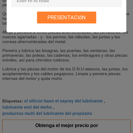
piezas del cromo.
Quita la humedad de todas las superficies, eg.: bujías, juntas de las
PRESENTACIóN
herramientas de las igniciones del coche, hacia fuera motor del
tablero y máquinas.
Afloja y penetra a fondo piezas aherrumbradas, las cerraduras, las
nueces agarradas - y - los pernos, las válvulas, las juntas y las
correas aherrumbradas del metal.
Penetra y lubrica las bisagras, las puertas, las ventanas, las
primaveras, las poleas, las cadenas, los embragues y otras piezas
móviles, así para chirridos ruidosos.
Lubrica y las piezas del motor de los O.N.U-atascos, las juntas, los
acoplamientos y los cables pegajosos. Limpia y penetra piezas
internas del motor y quita moho.
el silicón basó el espray del lubricante
Etiquetas:
,
lubricante anti del moho
,
productos multi del lubricante del propósito
Obtenga el mejor precio por