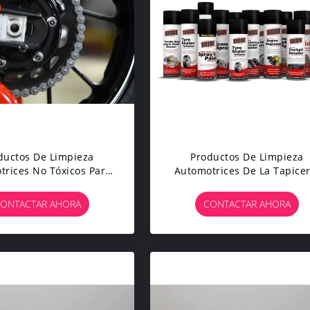
ductos De Limpieza
Productos De Limpieza
trices No Tóxicos Para
Automotrices De La Tapicer
icar Y Deshumedecer
Profesionales Para La
Polea/las Puertas
ONTACTAR AHORA
CONTACTAR AHORA