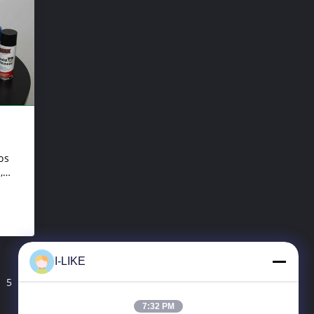
os
,
I-LIKE
5
7:32 PM