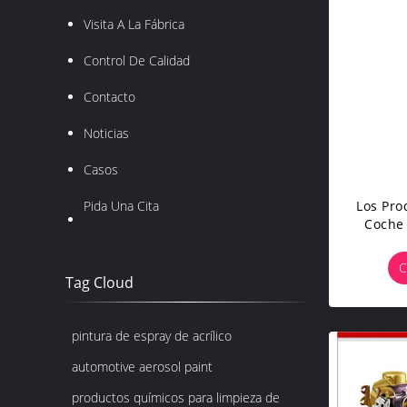
Visita A La Fábrica
Control De Calidad
Contacto
Noticias
Casos
Los Pro
Pida Una Cita
Coche
Brilla
D
C
Tag Cloud
pintura de espray de acrílico
automotive aerosol paint
productos químicos para limpieza de