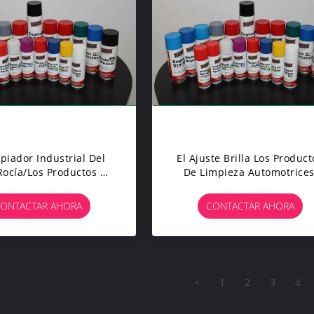
mpiador Industrial Del
El Ajuste Brilla Los Product
Rocía/los Productos De
De Limpieza Automotrices
mpieza Autos Para
Productos De Detalle
mentar Eficacia De
Interiores Del Coche
ONTACTAR AHORA
CONTACTAR AHORA
Combustión
<
1
2
3
4