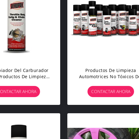
piador Del Carburador
Productos De Limpieza
Productos De Limpieza
Automotrices No Tóxicos D
motrices Que 450ml
Lavado Del Neumático Rohs
 La Suciedad Grasienta
Paso Del Alcance
ONTACTAR AHORA
CONTACTAR AHORA