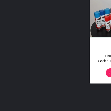
El Li
Coche 
Li
Au
C