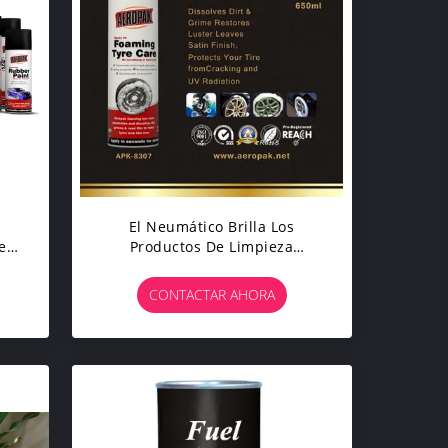
El Neumático Brilla Los
el
Productos De Limpieza
 Y
Automotrices, Productos De
Limpieza Profesionales Del
CONTACTAR AHORA
Coche Del Alto Lustre