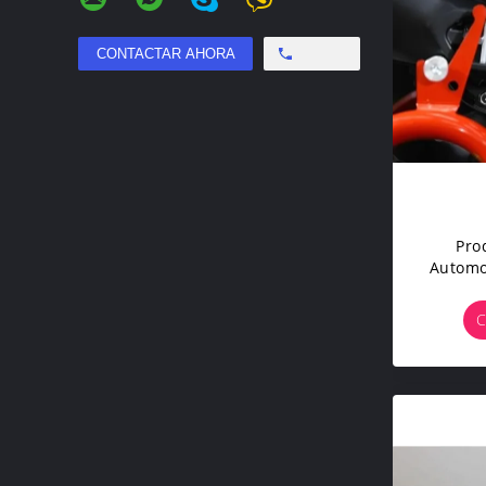
Free call
Pro
Automo
Lubr
C