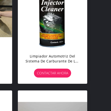
Limpiador Automotriz Del
Sistema De Carburante De Los
ra
Productos De Limpieza 443ml,
 El
Del Casquillo Y Del Sello
CONTACTAR AHORA