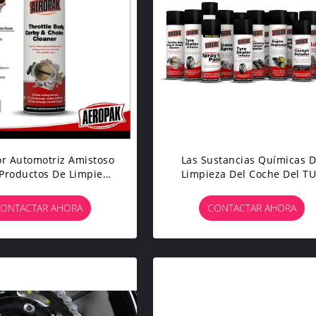
r Automotriz Amistoso
Las Sustancias Químicas 
 Productos De Limpieza
Limpieza Del Coche Del T
A Quitar Para Engrasar
Para La Bisagra/la Puerta/
oma De La Suciedad
Ventana Penetran Y Lubric
ONTACTAR AHORA
CONTACTAR AHORA