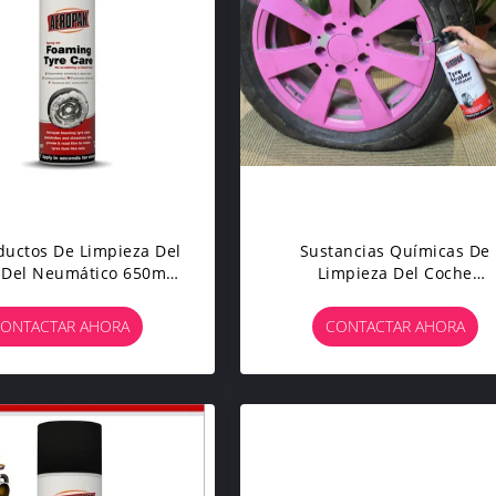
ductos De Limpieza Del
Sustancias Químicas De
 Del Neumático 650ml
Limpieza Del Coche
n Lustre Del Limpiador
Profesional Para La Puntu
e La Espuma Alto
Del Neumático/el Sellador Y
ONTACTAR AHORA
CONTACTAR AHORA
Inflador Del Escape