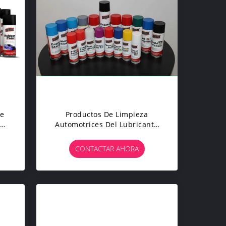
De
Productos De Limpieza
UV
Automotrices Del Lubricante
la
Anti Del Moho Para Los
an
Instrumentos De Precisión
CONTACTAR AHORA