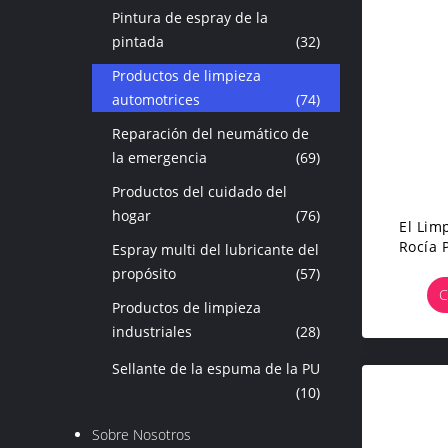
Pintura de espray de la
pintada
(32)
Productos de limpieza
automotrices
(74)
Reparación del neumático de
la emergencia
(69)
Productos del cuidado del
hogar
(76)
El Lim
Rocía 
Espray multi del lubricante del
Auto
propósito
(57)
Quitan
C
Productos de limpieza
industriales
(28)
Sellante de la espuma de la PU
(10)
Sobre Nosotros