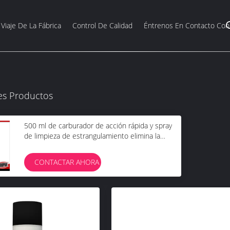
Viaje De La Fábrica
Control De Calidad
Éntrenos En Contacto Con
es Productos
500 ml de carburador de acción rápida y spray
de limpieza de estrangulamiento elimina la
acumulación de carbono para un rendimiento
eficiente del motor
CONTACTAR AHORA