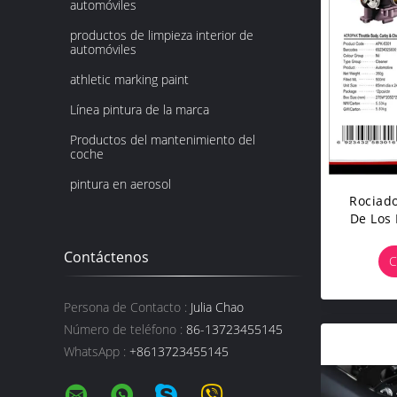
automóviles
productos de limpieza interior de
automóviles
athletic marking paint
Línea pintura de la marca
Productos del mantenimiento del
coche
pintura en aerosol
Rociado
De Los
De Eco 
La G
Contáctenos
C
Persona de Contacto :
Julia Chao
Número de teléfono :
86-13723455145
WhatsApp :
+8613723455145