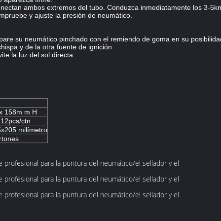
tan ambos extremos del tubo. Conduzca inmediatamente los 3-5km pa
mpruebe y ajuste la presión de neumático.
are su neumático pinchado con el remiendo de goma en su posibilid
chispa y de la otra fuente de ignición.
te la luz del sol directa.
x 158m m H
 12pcs/ctn
x205 milímetro
rtones