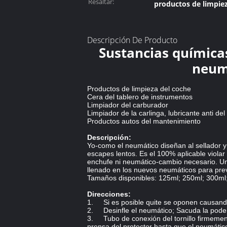
Resaltar:
productos de limpiez
Descripción De Producto
Sustancias químicas
neumá
Productos de limpieza del coche
Cera del tablero de instrumentos
Limpiador del carburador
Limpiador de la carlinga, lubricante anti de
Productos autos del mantenimiento
Descripción:
Yo-como el neumático diseñan al sellador y 
escapes lentos. Es el 100% aplicable violar
enchufe ni neumático-cambio necesario. U
llenado en los nuevos neumáticos para prev
Tamaños disponibles: 125ml; 250ml; 300ml
Direcciones:
1. Si es posible quite se oponen causand
2. Desinfle el neumático; Sacuda la pode
3. Tubo de conexión del tornillo firmemente
prensa del protector hasta que el neumátic