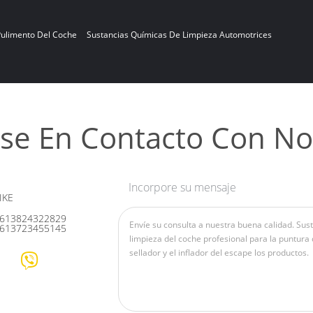
Pulimento Del Coche
Sustancias Químicas De Limpieza Automotrices
se En Contacto Con No
Incorpore su mensaje
IKE
613824322829
613723455145