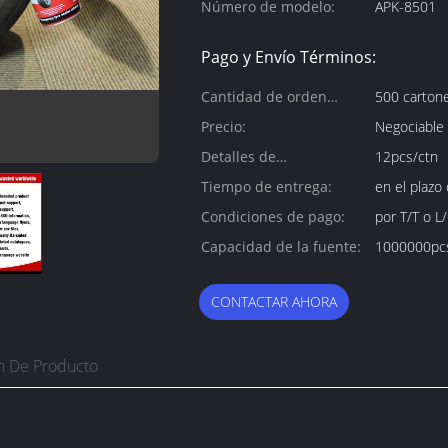
Número de modelo:
APK-8501
Pago y Envío Términos:
Cantidad de orden
500 carton
mínima:
Precio:
Negociable
Detalles de
12pcs/ctn
empaquetado:
Tiempo de entrega:
en el plazo
Condiciones de pago:
por T/T o L/
Capacidad de la fuente:
1000000pc
CONTACTAR AHORA
n De Producto