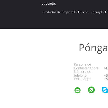
Etiqueta:
Productos De Limpieza Del Coche
Espray Del 
Pónga
Persona de
Contactar Ahora:
I-L
Número de
teléfono:
+8
WhatsApp:
+8