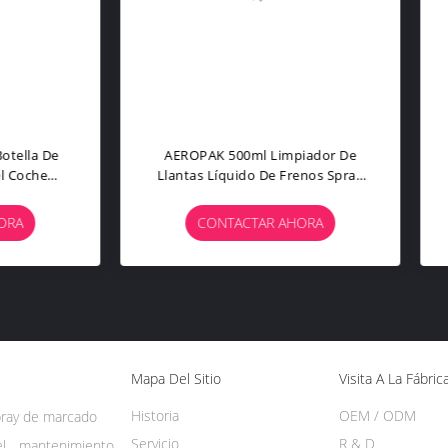
opak 500 Ml Aerosoles Para
Aeropak 500ml Botella De Pl
ticos Brillo Para Ruedas De
Alquitrán Para Automóvile
omóviles Revestimiento De
Borracheras Spray Para Li
Neumáticos Spray Negro
La Carrocería Y El Lavado E
CONTACTAR AHORA
CONTACTAR AHORA
rofundo Brillante Relleno
De Automóviles Limpiado
mico Sellador Hidrofóbico 3
Asfalto 3 Años De Valide
Años
Mapa Del Sitio
Visita A La Fábric
Historia
OEM / ODM
pray de marcado
Servicio
R & D
el mantenimiento