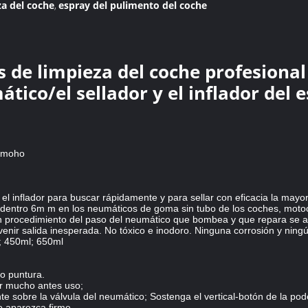
a del coche
espray del pulimento del coche
,
 de limpieza del coche profesional
tico/el sellador y el inflador del 
l moho
el inflador para buscar rápidamente y para sellar con eficacia la mayo
 dentro 6m m en los neumáticos de goma sin tubo de los coches, motocic
n procedimiento del paso del neumático que bombea y que repara se 
enir salida inesperada. No tóxico e inodoro. Ninguna corrosión y ning
; 450ml; 650ml
o puntura.
r mucho antes uso;
 sobre la válvula del neumático; Sostenga el vertical-botón de la pode
o aparezca firme.