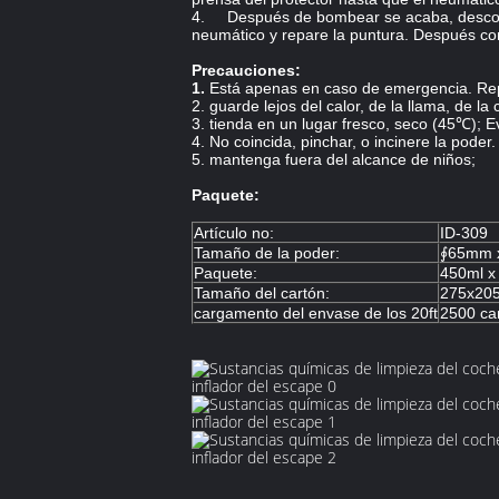
4. Después de bombear se acaba, desconec
neumático y repare la puntura. Después co
Precauciones:
1.
Está apenas en caso de emergencia. Rep
2. guarde lejos del calor, de la llama, de la 
3. tienda en un lugar fresco, seco (45℃); Evi
4. No coincida, pinchar, o incinere la poder.
5. mantenga fuera del alcance de niños;
Paquete:
Artículo no:
ID-309
Tamaño de la poder:
∮65mm 
Paquete:
450ml x
Tamaño del cartón:
275x205
cargamento del envase de los 20ft
2500 ca