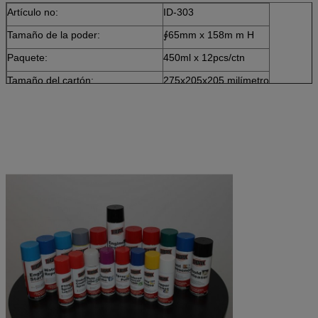
Artículo no:
ID-303
Tamaño de la poder:
∮65mm x 158m m H
Paquete:
450ml x 12pcs/ctn
Tamaño del cartón:
275x205x205 milímetro
cargamento del envase de los 20ft
2500 cartones