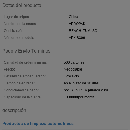
Datos del producto
Lugar de origen:
China
Nombre de la marca:
AEROPAK
Certificación:
REACH, TUV, ISO
Número de modelo:
APK-8306
Pago y Envío Términos
Cantidad de orden mínima:
500 cartones
Precio:
Negociable
Detalles de empaquetado:
12pcs/ctn
Tiempo de entrega:
en el plazo de 30 días
Condiciones de pago:
por T/T o L/C a primera vista
Capacidad de la fuente:
1000000pcs/month
descripción
Productos de limpieza automotrices