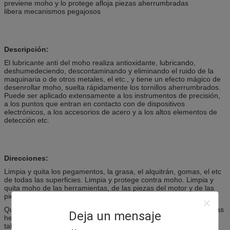
previene moho y lo protege afloja piezas aherrumbradas
libera mecanismos pegajosos
Descripción:
El lubricante anti del moho realiza antioxidante, lubricando,
deshumedeciendo, descontaminando y eliminando el ruido de la
maquinaria o de otros metales, el etc., y tiene un efecto mágico de
desenrollar moho, suelta rápidamente los tornillos aherrumbrados.
Puede ser aplicado extensamente a los instrumentos de precisión,
a los puntos que entran en contacto con de dispositivos
electrónicos, a los accesorios de acero y a los altos elementos de
detección etc.
Direcciones:
Limpia y quita los pegamentos, la grasa, el alquitrán, gomas, el etc
de todas las superficies. Limpia y protege contra moho. Limpia y
quita moho de las herramientas, de las piezas del motor y de las
piezas del cromo.
Quita la humedad de todas las superficies, eg.: bujías, juntas de las
Deja un mensaje
herramientas de las igniciones del coche, hacia fuera motor del
tablero y máquinas.