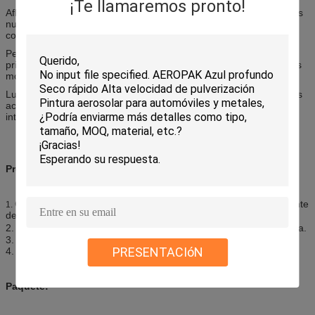
¡Te llamaremos pronto!
Afloja y penetra a fondo piezas aherrumbradas, las cerraduras, las
nueces agarradas - y - los pernos, las válvulas, las juntas y las
correas aherrumbradas del metal.
Penetra y lubrica las bisagras, las puertas, las ventanas, las
primaveras, las poleas, las cadenas, los embragues y otras piezas
móviles, así para chirridos ruidosos.
Lubrica y las piezas del motor de los O.N.U-atascos, las juntas, los
acoplamientos y los cables pegajosos. Limpia y penetra piezas
internas del motor y quita moho.
Precauciones:
Guarde lejos del calor, de la llama, de la chispa y de la otra fuente
1.
de ignición.
2. tienda en un lugar fresco, seco (
45℃
); Evite la luz del sol directa.
3. No coincida, pinchar, o incinere la poder.
PRESENTACIóN
4. mantenga fuera del alcance de niños;
Paquete: