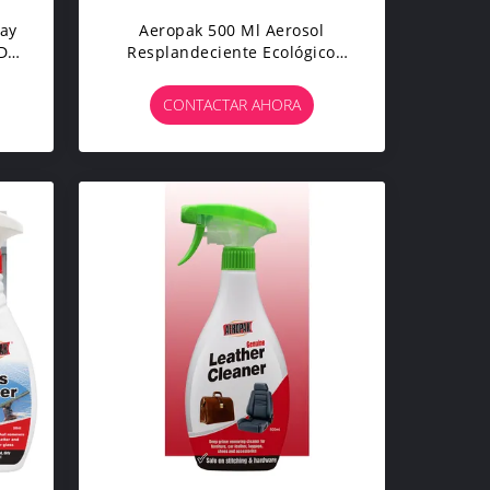
ray
Aeropak 500 Ml Aerosol
 De
Resplandeciente Ecológico
Muebles Cera Polaca De Alto
nt
Contenido Activo Para La
CONTACTAR AHORA
h
Madera Protección Contra
Grietas Y Grietas