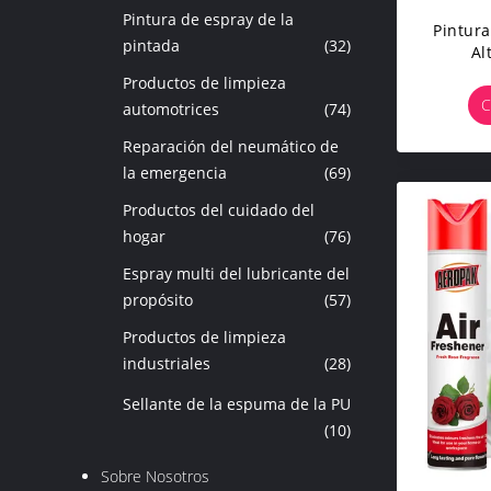
Pintura de espray de la
Pintura
pintada
(32)
Al
Ident
Productos de limpieza
Resist
C
automotrices
(74)
Para 
OEM, G
Reparación del neumático de
la emergencia
(69)
Productos del cuidado del
hogar
(76)
Espray multi del lubricante del
propósito
(57)
Productos de limpieza
industriales
(28)
Sellante de la espuma de la PU
(10)
Sobre Nosotros