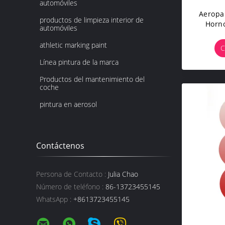
automóviles
Aeropa
productos de limpieza interior de
Horno
automóviles
Utensil
Limpie
athletic marking paint
C
Línea pintura de la marca
Productos del mantenimiento del
coche
pintura en aerosol
Contáctenos
Persona de Contacto :
Julia Chao
Número de teléfono :
86-13723455145
WhatsApp :
+8613723455145