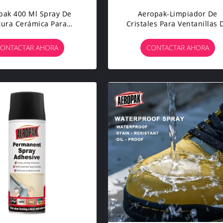
pak 400 Ml Spray De
Aeropak-Limpiador De
tura Cerámica Para
Cristales Para Ventanillas 
ñeras Y Baldosas
Coche, Agente Líquido,
ermeables Blancas
Limpiador De Cristales D
ONTACTAR AHORA
CONTACTAR AHORA
Espejo, Pulverizador Para
Quitamanchas De Agua
Automotriz Y Doméstico,
500ml