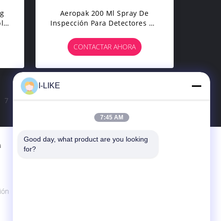
0g
Aeropak 200 Ml Spray De
le
Inspección Para Detectores De
Humo De Aerosoles
a
CONTACTAR AHORA
ero
I-LIKE
7
8
>
7:45 AM
Good day, what product are you looking 
a
Contactar Ahora
for?
SHENZHEN I-LIKE FINE CHEMICAL CO.,
LTD
10C, edificio de encajonamiento,
ión
Qingshuihe 1r Rd., Luohu Dist., Shenzhen,
Guangdong, China (continente)