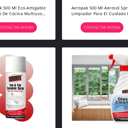
k 500 Ml Eco-Amigable
Aeropak 500 Ml Aerosol Sp
 De Cocina Multiuso
Limpiador Para El Cuidado
ios De Cocina Spray De
Muebles De Madera Eco-
za Rápida Sin Residuos
Friendly High Active Conte
ONTACTAR AHORA
CONTACTAR AHORA
Liquid Essential Oil Polis
Para Madera