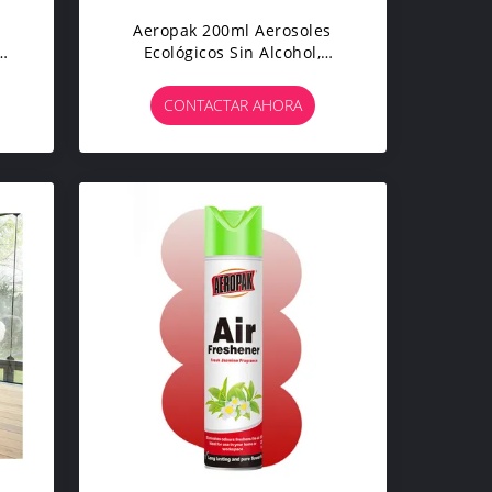
Aeropak 200ml Aerosoles
Ecológicos Sin Alcohol,
il
Antiestáticos, Sin Rayas, De
Secado Rápido,
CONTACTAR AHORA
Multipropósito, Pantalla De
Colores Personalizada