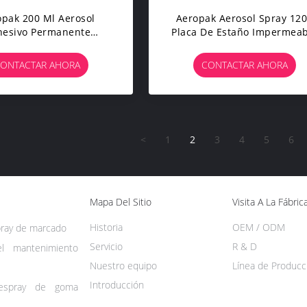
opak 200 Ml Aerosol
Aeropak Aerosol Spray 12
hesivo Permanente
Placa De Estaño Impermeab
rente Específico De La
Repelente De Agua
pray De Pegamento De
Revestimiento Líquido Par
ONTACTAR AHORA
CONTACTAR AHORA
lta Cobertura De
Ropa Zapatos Tejido De Cu
zación Para Selladores
3 Años De Validez
Adhesivos
<
1
2
3
4
5
6
Mapa Del Sitio
Visita A La Fábric
Historia
OEM / ODM
pray de marcado
Servicio
R & D
el mantenimiento
Nuestro equipo
Línea de Producc
Introducción
espray de goma