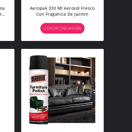
oma
Aeropak 330 Ml Aerosol Fresco
De
Con Fragancia De Jazmín
De
ra
CONTACTAR AHORA
s,