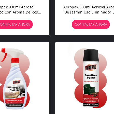
opak 330ml Aerosol
Aeropak 330ml Aerosol Ar
ico Con Aroma De Rosa,
De Jazmín Uso Eliminador 
ante De Aire, Aerosol
Olores Eficaz Eco-Sencillo 
Uso En El Hogar Y El
Larga Duración, Seguro Pa
ONTACTAR AHORA
CONTACTAR AHORA
vil, De Larga Duración
Mascotas, Seguro Para Niño
Fresador De Aire