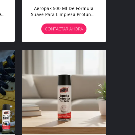
Aeropak 500 Ml De Fórmula
De
Suave Para Limpieza Profunda
Y Restauración De Cuero
e
Genuino Spray Limpiador Para
CONTACTAR AHORA
Asiento De Automóvil Y
Cuidado Del Hogar