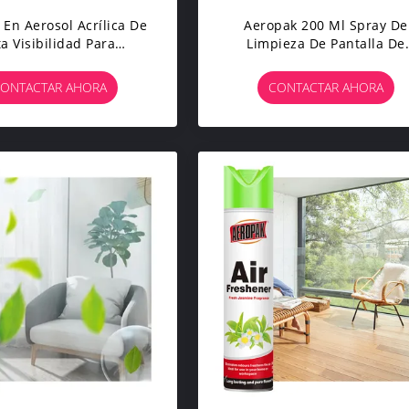
 En Aerosol Acrílica De
Aeropak 200 Ml Spray De
ta Visibilidad Para
Limpieza De Pantalla De
ificación De Ganado,
Ordenador Y Teléfono Móv
ente A La Intemperie,
Con Aerosoles Ecológicos
ONTACTAR AHORA
CONTACTAR AHORA
Marcado De Animales,
anado Ovino, Aeropak,
500ml