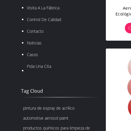
Visita A La Fábrica
Aer
Ecológ
Control De Calidad
Fresc
Para 
C
Contacto
Automó
Noticias
Casos
Pida Una Cita
Tag Cloud
pintura de espray de acrílico
automotive aerosol paint
productos químicos para limpieza de