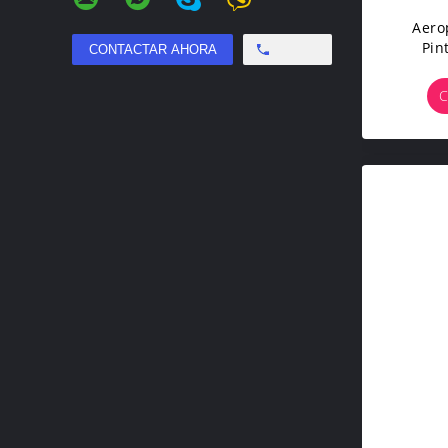
Aero
Pin
Ba
Free call
Imp
C