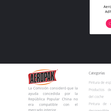
Aer
Ad
Transpa
Tela S
C
A
Pulveri
Categorías
Pintura de es
La Comisión consideró que la
Productos d
ayuda concedida por la
del coche
República Popular China no
Pintura de 
era compatible con el
mercado interior.
desprendible