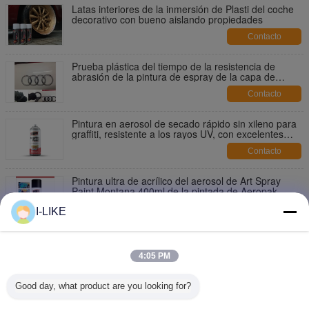
Latas interiores de la inmersión de Plasti del coche
decorativo con bueno aislando propiedades
Contacto
Prueba plástica del tiempo de la resistencia de
abrasión de la pintura de espray de la capa de
Peelable para el borde del coche
Contacto
Pintura en aerosol de secado rápido sin xileno para
graffiti, resistente a los rayos UV, con excelentes
tapas de control
Contacto
Pintura ultra de acrílico del aerosol de Art Spray
Paint Montana 400ml de la pintada de Aeropak
Contacto
I-LIKE
El espray de Aeropak Griffiti pinta 400ml la calle Art
Spray Paint Multi Color opcional
4:05 PM
Contacto
Good day, what product are you looking for?
Certificado de Luster High Coverage MSDS de la
pintura de espray de la pintada de Aeropak 400ml