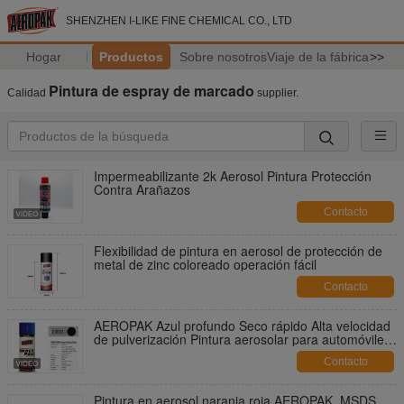
SHENZHEN I-LIKE FINE CHEMICAL CO., LTD
Hogar
Productos
Sobre nosotros
Viaje de la fábrica
>>
Pintura de espray de marcado
Calidad
supplier.
Impermeabilizante 2k Aerosol Pintura Protección
Contra Arañazos
Contacto
Flexibilidad de pintura en aerosol de protección de
metal de zinc coloreado operación fácil
Contacto
AEROPAK Azul profundo Seco rápido Alta velocidad
de pulverización Pintura aerosolar para automóviles
y metales
Contacto
Pintura en aerosol naranja roja AEROPAK, MSDS