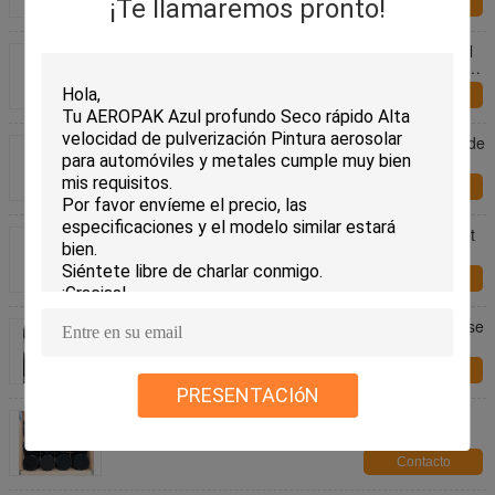
¡Te llamaremos pronto!
Contacto
Limpiador de ruedas Productos para el cuidado del
automóvil Romove Polvo de frenos para todo tipo de
ruedas
Contacto
Productos más limpios del removedor de la rueda de
coche del freno de la rueda sin ácido del polvo
Contacto
500ml Productos para el cuidado del automóvil Wet
Look Finish Untouchable Tire Shine Spray
Contacto
VOC bajo Matte Peelable Rubber Spray Paint a base
de agua para el coche
Contacto
PRESENTACIóN
Pintura de espray de goma a base de agua de
Aeropak para el espray de capa del coche de
madera 400ml
Contacto