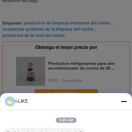
recepción del pago.
productos de limpieza interiores del coche
Etiquetas:
,
sustancias químicas de la limpieza del coche
,
productos de la cera del coche
Obtenga el mejor precio por
Productos refrigerantes para aire
acondicionado de coche de 300
ml no explosivos
MOQ：
Negotiable
Continuar
I-LIKE
Productos del mantenimiento del coche
Más
5:20 AM