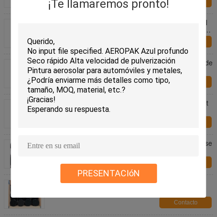
¡Te llamaremos pronto!
Contacto
Limpiador de ruedas Productos para el cuidado del
automóvil Romove Polvo de frenos para todo tipo de
ruedas
Contacto
Productos más limpios del removedor de la rueda de
coche del freno de la rueda sin ácido del polvo
Contacto
500ml Productos para el cuidado del automóvil Wet
Look Finish Untouchable Tire Shine Spray
Contacto
VOC bajo Matte Peelable Rubber Spray Paint a base
de agua para el coche
Contacto
PRESENTACIóN
Pintura de espray de goma a base de agua de
Aeropak para el espray de capa del coche de
madera 400ml
Contacto