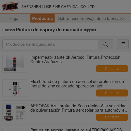
SHENZHEN I-LIKE FINE CHEMICAL CO., LTD
Hogar
Productos
Sobre nosotros
Viaje de la fábrica
>>
Pintura de espray de marcado
Calidad
supplier.
Impermeabilizante 2k Aerosol Pintura Protección
Contra Arañazos
Contacto
Flexibilidad de pintura en aerosol de protección de
metal de zinc coloreado operación fácil
Contacto
AEROPAK Azul profundo Seco rápido Alta velocidad
de pulverización Pintura aerosolar para automóviles
y metales
Contacto
Pintura en aerosol naranja roja AEROPAK, MSDS