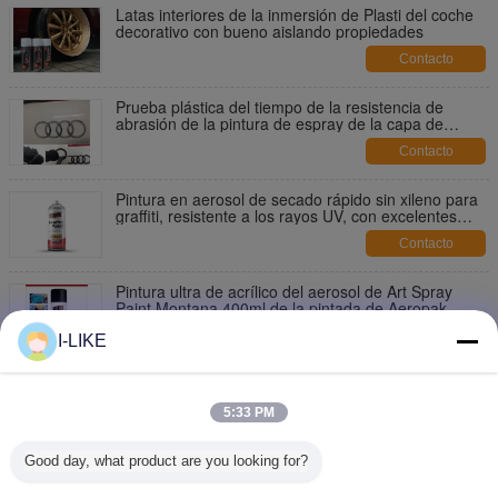
Latas interiores de la inmersión de Plasti del coche
decorativo con bueno aislando propiedades
Contacto
Prueba plástica del tiempo de la resistencia de
abrasión de la pintura de espray de la capa de
Peelable para el borde del coche
Contacto
Pintura en aerosol de secado rápido sin xileno para
graffiti, resistente a los rayos UV, con excelentes
tapas de control
Contacto
Pintura ultra de acrílico del aerosol de Art Spray
Paint Montana 400ml de la pintada de Aeropak
Contacto
I-LIKE
El espray de Aeropak Griffiti pinta 400ml la calle Art
Spray Paint Multi Color opcional
5:33 PM
Contacto
Good day, what product are you looking for?
Certificado de Luster High Coverage MSDS de la
pintura de espray de la pintada de Aeropak 400ml