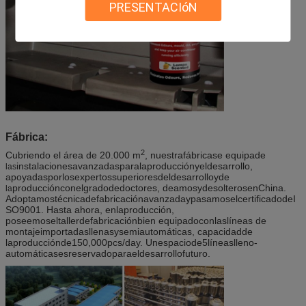
PRESENTACIóN
Fábrica:
2
Cubriendo el área de 20.000 m
, nuestrafábricase equipade
instalacionesavanzadasparalaproducciónyeldesarrollo,
las
apoyadasporlosexpertossuperioresdeldesarrolloyde
producciónconelgradodedoctores, deamosydesolterosenChina.
la
AdoptamostécnicadefabricaciónavanzadaypasamoselcertificadodeI
SO9001. Hasta ahora, enlaproducción,
poseemoseltallerdefabricaciónbien equipadoconlaslíneas de
montajeimportadasllenasysemiautomáticas, capacidadde
laproducciónde150,000pcs/day. Unespaciode5líneaslleno-
automáticasesreservadoparaeldesarrollofuturo.