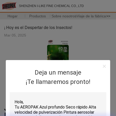
SHENZHEN I-LIKE FINE CHEMICAL CO., LTD
Hogar
Productos
Sobre nosotros
Viaje de la fábrica
>>
¡ Hoy es el Despertar de los Insectos!
Mar 05, 2025
Deja un mensaje
¡Te llamaremos pronto!
Jingzhe (despertar de los insectos)
Una época de renovación