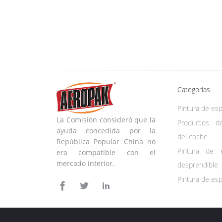
Categorías
Pintura de es
La Comisión consideró que la
Productos d
ayuda concedida por la
del coche
República Popular China no
Pintura de 
era compatible con el
mercado interior.
desprendible
Pintura de esp