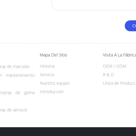
Mapa Del Sitio
Visita A La Fábric
Historia
OEM / ODM
pray de marcado
Servicio
R & D
el mantenimiento
Nuestro equipo
Línea de Producc
Introducción
espray de goma
ray de aerosol