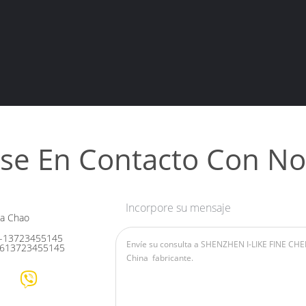
se En Contacto Con No
Incorpore su mensaje
ia Chao
-13723455145
613723455145