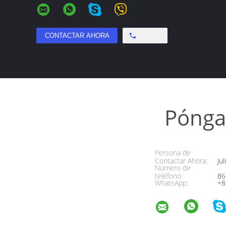
Free call
Pónga
Persona de
Contactar Ahora:
Jul
Número de
teléfono:
86
WhatsApp:
+8