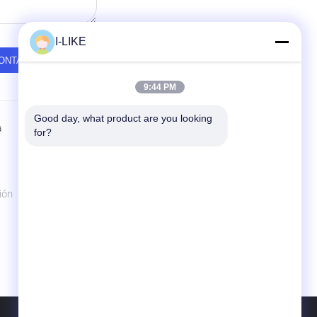
I-LIKE
9:44 PM
Good day, what product are you looking 
a
Contactar Ahora
for?
SHENZHEN I-LIKE FINE CHEMICAL CO.,
LTD
10C, edificio de encajonamiento,
ión
Qingshuihe 1r Rd., Luohu Dist., Shenzhen,
Guangdong, China (continente)
86-755-82489448
sales802@ilikegroup.com