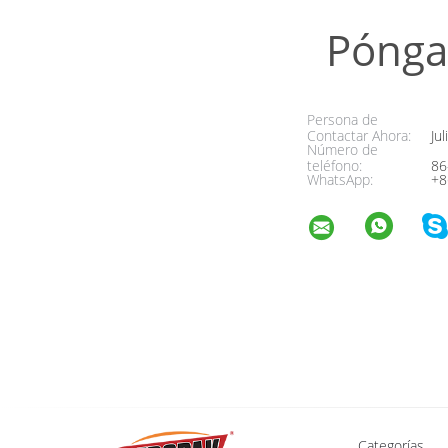
Pónga
Persona de
Contactar Ahora:
Jul
Número de
teléfono:
86
WhatsApp:
+8
Categorías