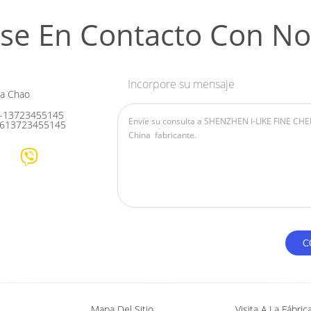
se En Contacto Con No
Incorpore su mensaje
ia Chao
-13723455145
613723455145
Mapa Del Sitio
Visita A La Fábric