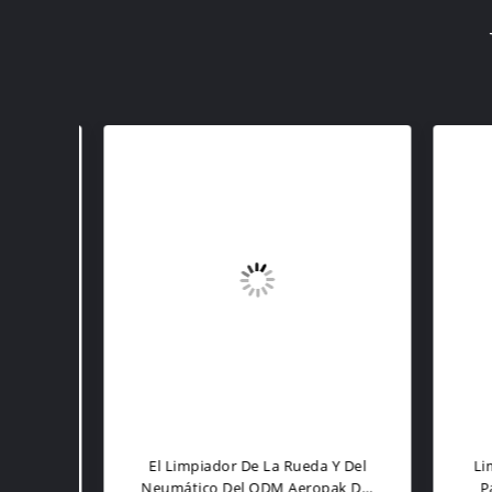
El
El Limpiador De La Rueda Y Del
Limp
osol
Neumático Del ODM Aeropak Del
Par