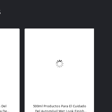
s
el
500ml Productos Para El Cuidado
MSDS
 De
Del Automóvil Wet Look Finish
Es