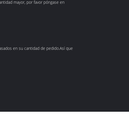
antidad mayor, por favor póngase en
basados en su cantidad de pedido.Así que