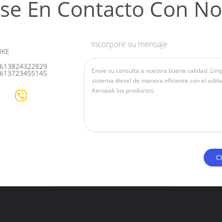
se En Contacto Con No
Incorpore su mensaje
IKE
613824322829
613723455145