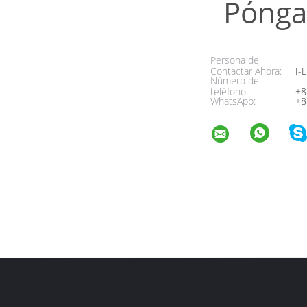
Pónga
Persona de
Contactar Ahora:
I-L
Número de
teléfono:
+8
WhatsApp:
+8