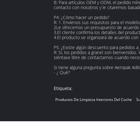
B: Para artículos OEM y ODM, el pedido mín
contacto con nosotros y le citaremos basad
P4: ¿Cómo hacer un pedido?
R: 1. Envíenos sus requisitos para el modelo
2Le ofrecemos un presupuesto de acuerdo 
3.El cliente confirma los detalles del produc
4.El producto se organizará de acuerdo con 
P5: ¿Existe algún descuento para pedidos a 
R: Sí, los pedidos a granel son bienvenido
siéntase libre de contactarnos cuando nece
Si tiene alguna pregunta sobre
Aeropak Aditi
- ¿ Qué?
Etiqueta:
Productos De Limpieza Interiores Del Coche
Su