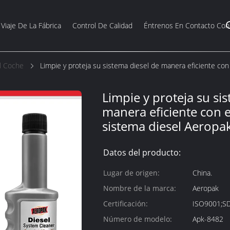
Viaje De La Fábrica
Control De Calidad
Éntrenos En Contacto Con
l Coche
Limpie y proteja su sistema diesel de manera eficiente con 
Limpie y proteja su si
manera eficiente con el
sistema diesel Aeropa
Datos del producto:
Lugar de origen:
China.
Nombre de la marca:
Aeropak
Certificación:
ISO9001;S
Número de modelo:
Apk-8482