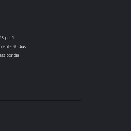
48 pcs/t
mente 30 días
as por día