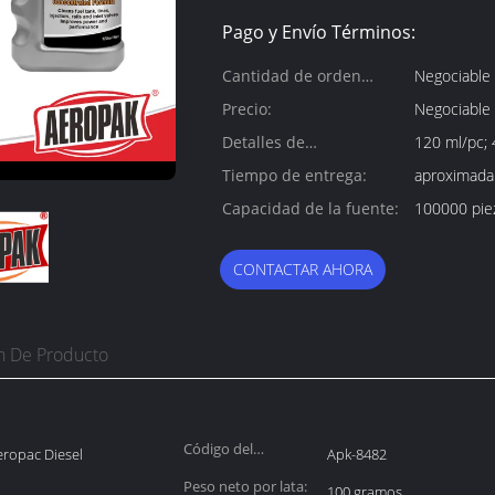
Pago y Envío Términos:
Cantidad de orden
Negociable
mínima:
Precio:
Negociable
Detalles de
120 ml/pc; 
empaquetado:
Tiempo de entrega:
aproximada
Capacidad de la fuente:
100000 piez
CONTACTAR AHORA
n De Producto
Código del
aeropac Diesel
Apk-8482
producto:
Peso neto por lata:
100 gramos