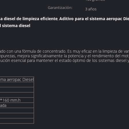
Garantización:
3 años
a diesel de limpieza eficiente
Aditivo para el sistema aeropac Die
,
l sistema diesel
ado con una fórmula de concentrado. Es muy eficaz en la limpieza de va
impurezas, mejora significativamente la potencia y el rendimiento del mo
lución esencial para mantener el estado óptimo de los sistemas diesel y
tema aeropac Diesel
*160 mm.h
lada