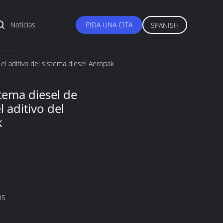
Noticias
PIDA UNA CITA
SPANISH
el aditivo del sistema diesel Aeropak
stema diesel de
 aditivo del
k
DS