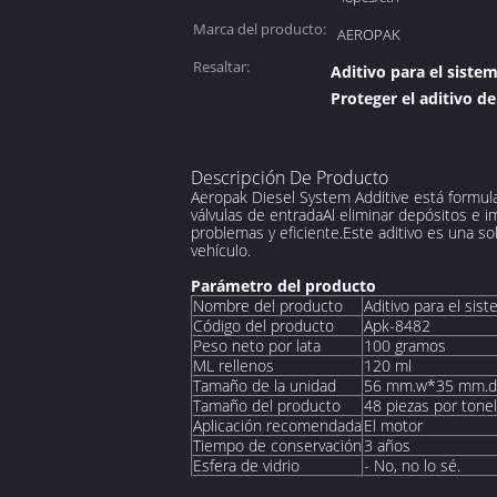
Marca del producto:
AEROPAK
Resaltar:
Aditivo para el sistem
Proteger el aditivo de
Descripción De Producto
Aeropak Diesel System Additive está formul
válvulas de entradaAl eliminar depósitos e 
problemas y eficiente.Este aditivo es una so
vehículo.
Parámetro del producto
Nombre del producto
Aditivo para el sis
Código del producto
Apk-8482
Peso neto por lata
100 gramos
ML rellenos
120 ml
Tamaño de la unidad
56 mm.w*35 mm.d
Tamaño del producto
48 piezas por tone
Aplicación recomendada
El motor
Tiempo de conservación
3 años
Esfera de vidrio
- No, no lo sé.