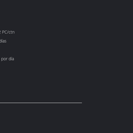
2 PC/ctn
días
 por día