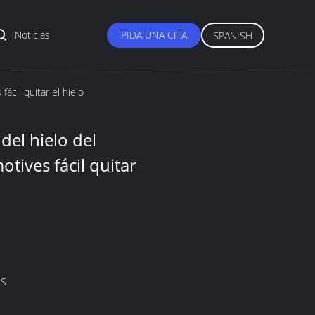
Noticias
PIDA UNA CITA
SPANISH
ácil quitar el hielo
del hielo del
tives fácil quitar
DS