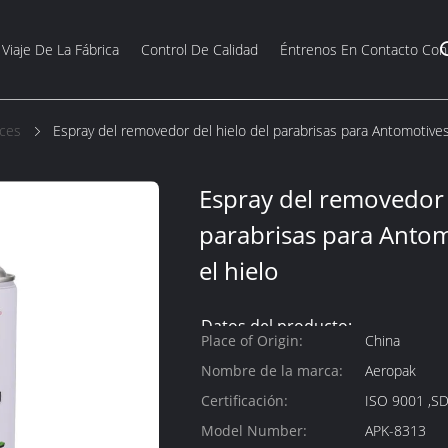
Viaje De La Fábrica
Control De Calidad
Éntrenos En Contacto Con
ices
Espray del removedor del hielo del parabrisas para Antomotives f
Espray del removedor 
parabrisas para Antomo
el hielo
Datos del producto:
Place of Origin:
China
Nombre de la marca:
Aeropak
Certificación:
ISO 9001 ,S
Model Number:
APK-8313