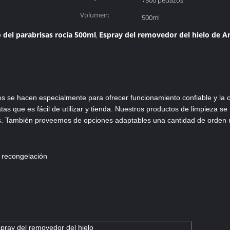
7500 pedazos
Volumen:
500ml
 del parabrisas rocía 500ml
Espray del removedor del hielo de 
,
es se hacen especialmente para ofrecer funcionamiento confiable y la
atas que es fácil de utilizar y tienda. Nuestros productos de limpieza 
años. También proveemos de opciones adaptables una cantidad de ord
a recongelación
pray del removedor del hielo