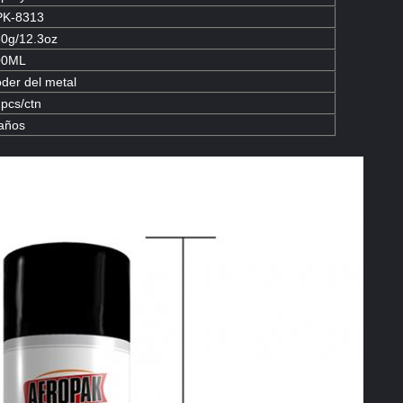
PK-8313
0g/12.3oz
00ML
der del metal
pcs/ctn
años