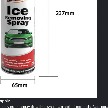
ropak:
spray es un espray de la limpieza del aerosol del coche diseñado para q