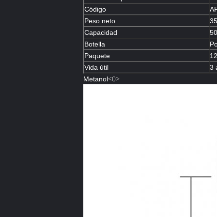
Código
A
Peso neto
35
Capacidad
5
Botella
Po
Paquete
12
Vida útil
3 
<0>
Metanol