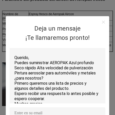
Nombre de
Espray fresco de Aeropak Aircon
producto
Ml llenado
200ml
Deja un mensaje
Peso neto
120g
Peso bruto
185g
¡Te llamaremos pronto!
Vida útil
3 años
Muestra
Disponible (envíenos un mensaje para conseguir muestras
libres)