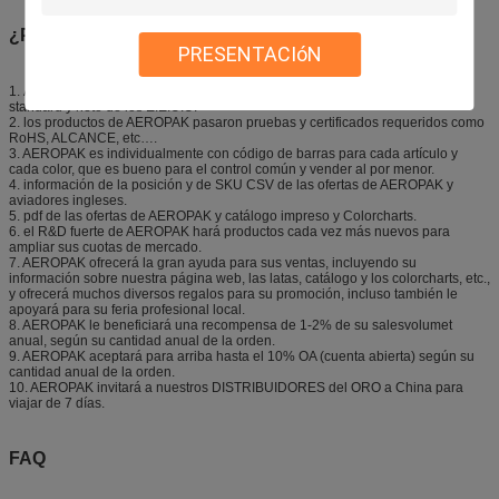
¿Por qué ser distribuidor de AEROPAK?
PRESENTACIóN
1.
AEROPAK es diseño del estilo de los E.E.U.U. con el peso de calidad
standard y neto de los E.E.U.U.
2. los productos de AEROPAK pasaron pruebas y certificados requeridos como
RoHS, ALCANCE, etc….
3. AEROPAK es individualmente con código de barras para cada artículo y
cada color, que es bueno para el control común y vender al por menor.
4. información de la posición y de SKU CSV de las ofertas de AEROPAK y
aviadores ingleses.
5. pdf de las ofertas de AEROPAK y catálogo impreso y Colorcharts.
6. el R&D fuerte de AEROPAK hará productos cada vez más nuevos para
ampliar sus cuotas de mercado.
7. AEROPAK ofrecerá la gran ayuda para sus ventas, incluyendo su
información sobre nuestra página web, las latas, catálogo y los colorcharts, etc.,
y ofrecerá muchos diversos regalos para su promoción, incluso también le
apoyará para su feria profesional local.
8. AEROPAK le beneficiará una recompensa de 1-2% de su salesvolumet
anual, según su cantidad anual de la orden.
9. AEROPAK aceptará para arriba hasta el 10% OA (cuenta abierta) según su
cantidad anual de la orden.
10. AEROPAK invitará a nuestros DISTRIBUIDORES del ORO a China para
viajar de 7 días.
FAQ