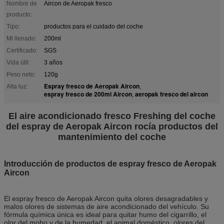
Nombre de
Aircon de Aeropak fresco
producto:
Tipo:
productos para el cuidado del coche
Ml llenado:
200ml
Certificado:
SGS
Vida útil:
3 años
Peso neto:
120g
Espray fresco de Aeropak Aircon
Alta luz:
,
espray fresco de 200ml Aircon
aeropak fresco del aircon
,
El aire acondicionado fresco Freshing del coche
del espray de Aeropak Aircon rocía productos del
mantenimiento del coche
Introducción de productos de espray fresco de Aeropak
Aircon
El espray fresco de Aeropak Aircon quita olores desagradables y
malos olores de sistemas de aire acondicionado del vehículo. Su
fórmula química única es ideal para quitar humo del cigarrillo, el
olor del moho y de la humedad, el animal doméstico, olores del