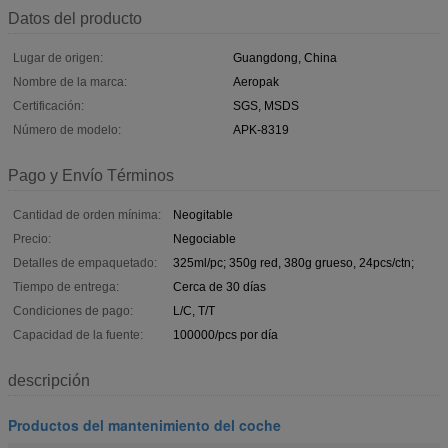
Datos del producto
Lugar de origen:
Guangdong, China
Nombre de la marca:
Aeropak
Certificación:
SGS, MSDS
Número de modelo:
APK-8319
Pago y Envío Términos
Cantidad de orden mínima:
Neogitable
Precio:
Negociable
Detalles de empaquetado:
325ml/pc; 350g red, 380g grueso, 24pcs/ctn;
Tiempo de entrega:
Cerca de 30 días
Condiciones de pago:
L/C, T/T
Capacidad de la fuente:
100000/pcs por día
descripción
Productos del mantenimiento del coche