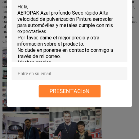
adentro? ¿a casa y en el extranjero.? Como refrán chino, el “remar
contra la corriente, para no avanzar es caer detrás”. Por otra parte,
tenemos un sentido afilado de las demandas de mercado de
guardarnos para avanzar. Aprendemos constantemente de nuestra
experiencia y tomamos cuidadosamente los consejos de los clientes
al entrar en contacto con con ellos. Guardamos el desarrollar de
nuevos productos según demandas de mercado. la Plasti-
inmersión, por ejemplo, se innova en las comunicaciones con los
clientes.
PRESENTACIóN