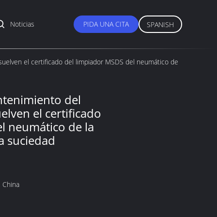
Noticias
PIDA UNA CITA
SPANISH
uelven el certificado del limpiador MSDS del neumático de
ntenimiento del
lven el certificado
l neumático de la
la suciedad
 China