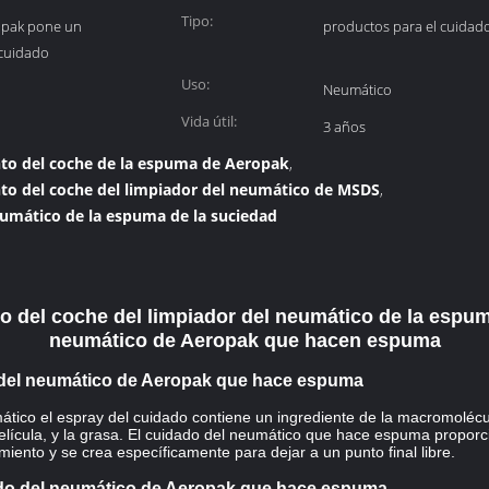
Tipo:
opak pone un
productos para el cuidad
 cuidado
Uso:
Neumático
Vida útil:
3 años
to del coche de la espuma de Aeropak
,
to del coche del limpiador del neumático de MSDS
,
eumático de la espuma de la suciedad
 del coche del limpiador del neumático de la espum
neumático de Aeropak que hacen espuma
o del neumático de Aeropak que hace espuma
ico el espray del cuidado contiene un ingrediente de la macromolécul
 película, y la grasa. El cuidado del neumático que hace espuma propor
ento y se crea específicamente para dejar a un punto final libre.
dado del neumático de Aeropak que hace espuma