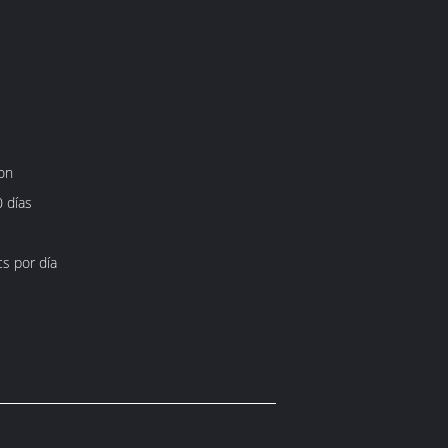
on
 días
s por día