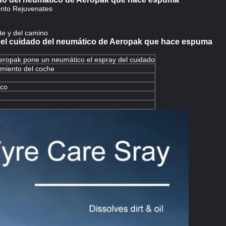
ento Rejuvenates
ite y del camino
del cuidado del neumático de Aeropak que hace espuma
eropak pone un neumático el espray del cuidado
imiento del coche
ico