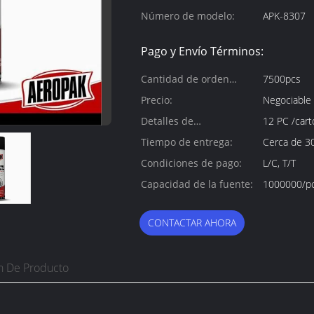
Número de modelo:
APK-8307
Pago y Envío Términos:
Cantidad de orden
7500pcs
mínima:
Precio:
Negociable
Detalles de
12 PC /cart
empaquetado:
Tiempo de entrega:
Cerca de 30
Condiciones de pago:
L/C, T/T
Capacidad de la fuente:
1000000/pc
CONTACTAR AHORA
n De Producto