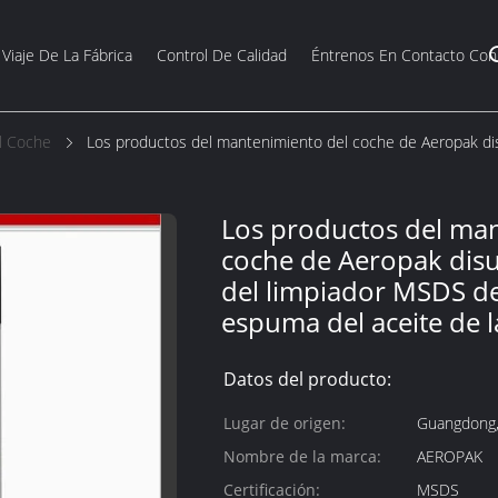
Viaje De La Fábrica
Control De Calidad
Éntrenos En Contacto Con
l Coche
Los productos del mantenimiento del coche de Aeropak dis
Los productos del ma
coche de Aeropak disue
del limpiador MSDS de
espuma del aceite de 
Datos del producto:
Lugar de origen:
Guangdong,
Nombre de la marca:
AEROPAK
Certificación:
MSDS