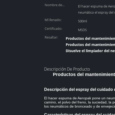
Nombre de
El hacer espuma de Aer
producto:
neumático el espray del
Ml llenado:
500ml
Certificado:
MSDS
Resaltar:
Productos del mantenimien
Productos del mantenimien
Disuelve el limpiador del n
Descripción De Producto
Productos del mantenimiento
Descripción del espray del cuidad
El hacer espuma de Aeropak pone un neumát
camino, el polvo del freno, la suciedad, la
los neumáticos de bronceado y de envejecimi
Características del espray del cui