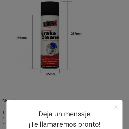
Direcciones
Deja un mensaje
1. Sacudida mucho antes uso;
2. espray a las piezas necesarias para ser limpiado;
3. limpie las piezas con el paño limpio.
¡Te llamaremos pronto!