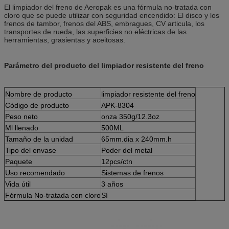
El limpiador del freno de Aeropak es una fórmula no-tratada con
cloro que se puede utilizar con seguridad encendido: El disco y los
frenos de tambor, frenos del ABS, embragues, CV articula, los
transportes de rueda, las superficies no eléctricas de las
herramientas, grasientas y aceitosas.
Parámetro del producto del limpiador resistente del freno
Nombre de producto
limpiador resistente del freno
Código de producto
APK-8304
Peso neto
onza 350g/12.3oz
Ml llenado
500ML
Tamaño de la unidad
65mm.dia x 240mm.h
Tipo del envase
Poder del metal
Paquete
12pcs/ctn
Uso recomendado
Sistemas de frenos
Vida útil
3 años
Fórmula No-tratada con cloro
Sí