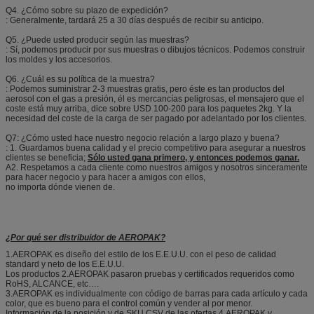
Q4. ¿Cómo sobre su plazo de expedición?
: Generalmente, tardará 25 a 30 días después de recibir su anticipo.
Q5. ¿Puede usted producir según las muestras?
: Sí, podemos producir por sus muestras o dibujos técnicos. Podemos construir
los moldes y los accesorios.
Q6. ¿Cuál es su política de la muestra?
: Podemos suministrar 2-3 muestras gratis, pero éste es tan productos del
aerosol con el gas a presión, él es mercancías peligrosas, el mensajero que el
coste está muy arriba, dice sobre USD 100-200 para los paquetes 2kg. Y la
necesidad del coste de la carga de ser pagado por adelantado por los clientes.
Q7: ¿Cómo usted hace nuestro negocio relación a largo plazo y buena?
: 1. Guardamos buena calidad y el precio competitivo para asegurar a nuestros
clientes se beneficia;
Sólo usted gana primero, y entonces podemos ganar.
A2. Respetamos a cada cliente como nuestros amigos y nosotros sinceramente
para hacer negocio y para hacer a amigos con ellos,
no importa dónde vienen de.
¿Por qué ser distribuidor de AEROPAK?
1.AEROPAK es diseño del estilo de los E.E.U.U. con el peso de calidad
standard y neto de los E.E.U.U.
Los productos 2.AEROPAK pasaron pruebas y certificados requeridos como
RoHS, ALCANCE, etc….
3.AEROPAK es individualmente con código de barras para cada artículo y cada
color, que es bueno para el control común y vender al por menor.
Información de la posición y de SKU CSV de las ofertas 4.AEROPAK y