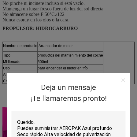
No pinche ni incinere incluso si está vacío.
Mantenga un lugar fresco fuera de luz del sol directa.
No almacene sobre F 50°C./122
Nunca espray en los ojos o la cara.
PROPULSOR: HIDROCARBURO
Nombre de producto
Arrancador de motor
Tipo
productos del mantenimiento del coche
Ml llenado
500ml
Uso
para encender el motor en frío
Artículo no.
APK-8311-1
Certificado
SGS
Deja un mensaje
¡Te llamaremos pronto!