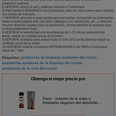
aviadores ingleses.
5.AEROPAK ofrece el pdf y catálogo impreso y Colorcharts.
El R&D fuerte 6.AEROPAK'S hará productos cada vez más nuevos para ampliar
sus cuotas de mercado.
7.AEROPAK ofrecerá la gran ayuda para sus ventas, incluyendo su información
sobre nuestra página web, las latas, catálogo y los colorcharts, etc., y ofrecerá
muchos diversos regalos para su promoción, incluso también le apoyará para
su feria profesional local.
8.AEROPAK le beneficiará una recompensa de 1-2% de su salesvolumet
anual, según su cantidad anual de la orden.
9.AEROPAK aceptará para arriba hasta el 10% OA (cuenta abierta) según su
cantidad anual de la orden.
10.AEROPAK invitará a nuestros DISTRIBUIDORES del ORO a China para
viajar de 7 días.
productos de limpieza interiores del coche
Etiquetas:
,
sustancias químicas de la limpieza del coche
,
productos de la cera del coche
Obtenga el mejor precio por
Claro - insecto de la capa y
limpiador seguros del alquitrán
para el arrancador de motor APK-
8311-1