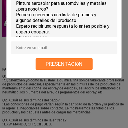
PRESENTACIóN
FAQ
Q1.
¿Es usted fabricante?
: Sí, Shenzhen yo-como la sustancia química fina somos fabricante profesional
de productos del aerosol, especialmente en las pinturas de los productos del
mantenimiento del coche, de espray de Aeropak, sellador y los infladores del
neumático, los plumeros del aire, los pegamentos del espray, etc.
Q2. ¿Cuál es sus términos del pago?
: Las condiciones de pago varían según la cantidad de la orden y la política de
la agencia, negociables sobre contacto. Le mostraremos las fotos de los
productos y los paquetes antes de cargar las mercancías.
Q3. ¿Cuál es sus términos de la entrega?
: EXW, MANDO, CFR, CIF, DDU.