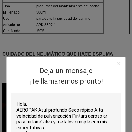
Tipo
productos del mantenimiento del coche
Ml llenado
500ml
Uso
para quite la suciedad del camino
Artículo no.
APK-8307-1
Certificado
SGS
CUIDADO DEL NEUMÁTICO QUE HACE ESPUMA
Neumáticos de bronceado y de envejecimiento Rejuvenates
Protección de duración
Penetra el polvo del freno
Deja un mensaje
Disuelve la película de la suciedad, del aceite y del camino
¡Te llamaremos pronto!