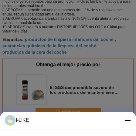
muchos diversos regalos para su promoción, incluso también le apoyará para
su feria profesional local.
8.AEROPAK le beneficiará una recompensa de 1-2% de su salesvolumet
anual, según su cantidad anual de la orden.
9.AEROPAK aceptará para arriba hasta el 10% OA (cuenta abierta) según su
cantidad anual de la orden.
10.AEROPAK invitará a nuestros DISTRIBUIDORES del ORO a China para
viajar de 7 días.
productos de limpieza interiores del coche
Etiquetas:
,
sustancias químicas de la limpieza del coche
,
productos de la cera del coche
Obtenga el mejor precio por
El SGS desprendible severo de
los productos del mantenimiento
del coche del camino certificó
con la protección de duración
Continuar
I-LIKE
Productos del mantenimiento del coche
Más