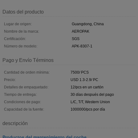
Datos del producto
Lugar de origen:
Guangdong, China
Nombre de la marca:
AEROPAK
Certificación:
SGS
Número de modelo:
APK-8307-1
Pago y Envío Términos
Cantidad de orden mínima:
7500/ PCS
Precio:
USD 1.3-2.9/ PC
Detalles de empaquetado:
12/pcs en un cartón
Tiempo de entrega:
30 días después del pago
Condiciones de pago:
L/C, T/T, Western Union
Capacidad de la fuente:
1000000/pcs por día
descripción
Productos del mantenimiento del coche