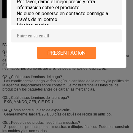
FAQ
PRESENTACIóN
Q1.
¿Es usted fabricante?
: Sí, Shenzhen yo-como la sustancia química fina somos fabricante profesional
de productos del aerosol, especialmente en las pinturas de los productos del
mantenimiento del coche, de espray de Aeropak, sellador y los infladores del
neumático, los plumeros del aire, los pegamentos del espray, etc.
Q2. ¿Cuál es sus términos del pago?
: Las condiciones de pago varían según la cantidad de la orden y la política de
la agencia, negociables sobre contacto. Le mostraremos las fotos de los
productos y los paquetes antes de cargar las mercancías.
Q3. ¿Cuál es sus términos de la entrega?
: EXW, MANDO, CFR, CIF, DDU.
Q4. ¿Cómo sobre su plazo de expedición?
: Generalmente, tardará 25 a 30 días después de recibir su anticipo.
Q5. ¿Puede usted producir según las muestras?
: Sí, podemos producir por sus muestras o dibujos técnicos. Podemos construir
los moldes y los accesorios.