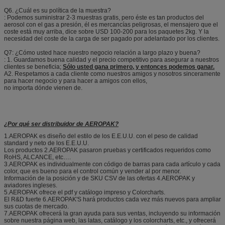
Q6. ¿Cuál es su política de la muestra?
: Podemos suministrar 2-3 muestras gratis, pero éste es tan productos del
aerosol con el gas a presión, él es mercancías peligrosas, el mensajero que el
coste está muy arriba, dice sobre USD 100-200 para los paquetes 2kg. Y la
necesidad del coste de la carga de ser pagado por adelantado por los clientes.
Q7: ¿Cómo usted hace nuestro negocio relación a largo plazo y buena?
: 1. Guardamos buena calidad y el precio competitivo para asegurar a nuestros
clientes se beneficia;
Sólo usted gana primero, y entonces podemos ganar.
A2. Respetamos a cada cliente como nuestros amigos y nosotros sinceramente
para hacer negocio y para hacer a amigos con ellos,
no importa dónde vienen de.
¿Por qué ser distribuidor de AEROPAK?
1.AEROPAK es diseño del estilo de los E.E.U.U. con el peso de calidad
standard y neto de los E.E.U.U.
Los productos 2.AEROPAK pasaron pruebas y certificados requeridos como
RoHS, ALCANCE, etc….
3.AEROPAK es individualmente con código de barras para cada artículo y cada
color, que es bueno para el control común y vender al por menor.
Información de la posición y de SKU CSV de las ofertas 4.AEROPAK y
aviadores ingleses.
5.AEROPAK ofrece el pdf y catálogo impreso y Colorcharts.
El R&D fuerte 6.AEROPAK'S hará productos cada vez más nuevos para ampliar
sus cuotas de mercado.
7.AEROPAK ofrecerá la gran ayuda para sus ventas, incluyendo su información
sobre nuestra página web, las latas, catálogo y los colorcharts, etc., y ofrecerá