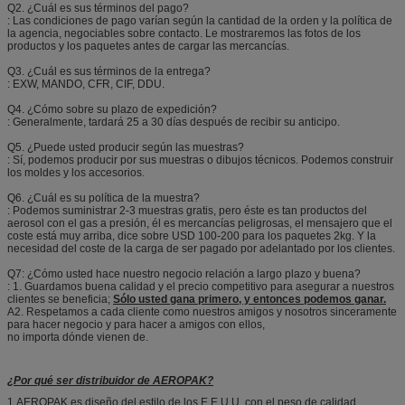
Q2. ¿Cuál es sus términos del pago?
: Las condiciones de pago varían según la cantidad de la orden y la política de
la agencia, negociables sobre contacto. Le mostraremos las fotos de los
productos y los paquetes antes de cargar las mercancías.
Q3. ¿Cuál es sus términos de la entrega?
: EXW, MANDO, CFR, CIF, DDU.
Q4. ¿Cómo sobre su plazo de expedición?
: Generalmente, tardará 25 a 30 días después de recibir su anticipo.
Q5. ¿Puede usted producir según las muestras?
: Sí, podemos producir por sus muestras o dibujos técnicos. Podemos construir
los moldes y los accesorios.
Q6. ¿Cuál es su política de la muestra?
: Podemos suministrar 2-3 muestras gratis, pero éste es tan productos del
aerosol con el gas a presión, él es mercancías peligrosas, el mensajero que el
coste está muy arriba, dice sobre USD 100-200 para los paquetes 2kg. Y la
necesidad del coste de la carga de ser pagado por adelantado por los clientes.
Q7: ¿Cómo usted hace nuestro negocio relación a largo plazo y buena?
: 1. Guardamos buena calidad y el precio competitivo para asegurar a nuestros
clientes se beneficia;
Sólo usted gana primero, y entonces podemos ganar.
A2. Respetamos a cada cliente como nuestros amigos y nosotros sinceramente
para hacer negocio y para hacer a amigos con ellos,
no importa dónde vienen de.
¿Por qué ser distribuidor de AEROPAK?
1.AEROPAK es diseño del estilo de los E.E.U.U. con el peso de calidad