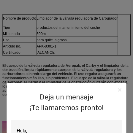
Nombre de producto
Limpiador de la válvula reguladora de Carburador
Tipo
productos del mantenimiento del coche
Ml llenado
500ml
Uso
para quite la grasa
Artículo no.
APK-8301-1
Certificado
ALCANCE
El cuerpo de
la
válvula reguladora de Aeropak, el Carby y el limpiador de
la
obstrucción, limpia rápidamente cuerpos de
la
válvula reguladora y los
carburadores sin retiro largo del vehículo. El uso regular asegurará un
funcionamiento más liso, sin problemas. El cuerpo de la válvula reguladora
de Aeropak, el Carby y el limpiador de la obstrucción quitarán con eficacia
los depósitos de la grasa, de la suciedad, de la goma, del barniz, de la
acumulación y de carbono, eficacia de combustión cada vez mayor,
combustible de ahorro y reducirán la contaminación.
Deja un mensaje
¡Te llamaremos pronto!