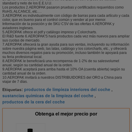
standard y neto de los E.E.U.U.
Los productos 2.AEROPAK pasaron pruebas y certificados requeridos como
RoHS, ALCANCE, etc….
3.AEROPAK es individualmente con código de barras para cada artículo y cada
color, que es bueno para el control común y vender al por menor.
Información de la posición y de SKU CSV de las ofertas 4.AEROPAK y
aviadores ingleses.
5.AEROPAK ofrece el pdf y catálogo impreso y Colorcharts.
El R&D fuerte 6.AEROPAK'S hará productos cada vez más nuevos para ampliar
sus cuotas de mercado.
7.AEROPAK ofrecerá la gran ayuda para sus ventas, incluyendo su información
sobre nuestra página web, las latas, catálogo y los colorcharts, etc., y ofrecerá
muchos diversos regalos para su promoción, incluso también le apoyará para
su feria profesional local.
8.AEROPAK le beneficiará una recompensa de 1-2% de su salesvolumet
anual, según su cantidad anual de la orden.
9.AEROPAK aceptará para arriba hasta el 10% OA (cuenta abierta) según su
cantidad anual de la orden.
10.AEROPAK invitará a nuestros DISTRIBUIDORES del ORO a China para
viajar de 7 días.
productos de limpieza interiores del coche
Etiquetas:
,
sustancias químicas de la limpieza del coche
,
productos de la cera del coche
Obtenga el mejor precio por