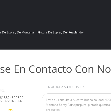
ra De Espray De Montana
Pintura De Espray Del Resplandor
se En Contacto Con No
Incorpore su mensaje
IKE
613824322829
613723455145