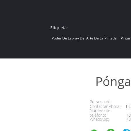
Etiqueta:
Poder De Espray Del Arte De La Pintada
Pintu
Pónga
Persona de
Contactar Ahora:
I-L
Número de
teléfono:
+8
WhatsApp:
+8