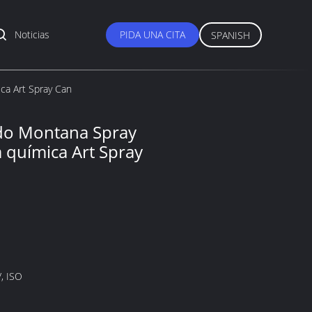
Noticias
PIDA UNA CITA
SPANISH
ica Art Spray Can
do Montana Spray
a química Art Spray
, ISO