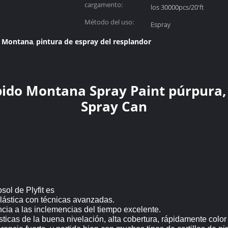
cargamento:
los 30000pcs/20'ft
Método del uso:
Espray
e Montana
pintura de espray del resplandor
,
ido Montana Spray Paint púrpura,
Spray Can
sol de Plyfit es
plástica con técnicas avanzadas.
ncia a las inclemencias del tiempo excelente.
sticas de la buena nivelación, alta cobertura, rápidamente color 