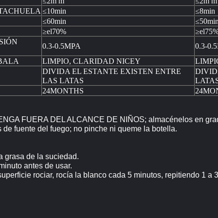
≤
≤
2m m
2m m
≤
≤
 TACHUELA
10min
8min
≤
≤
60min
50mi
≥
≥
el70%
el75
SIÓN
0.3-0.5MPA
0.3-0
BALA
LIMPIO, CLARIDAD NICEY
LIMPI
DIVIDA EL ESTANTE EXISTEN ENTRE
DIVID
LAS LATAS
LATA
24MONTHS
24MO
NGA FUERA DEL ALCANCE DE NIÑOS; almacénelos en grados 
s de fuente del fuego; no pinche ni queme la botella.
la grasa de la suciedad.
minuto antes de usar.
superficie rociar, rocía la blanco cada 5 minutos, repitiendo 1 