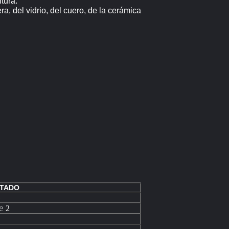
tura.
a, del vidrio, del cuero, de la cerámica
LTADO
%
e
2