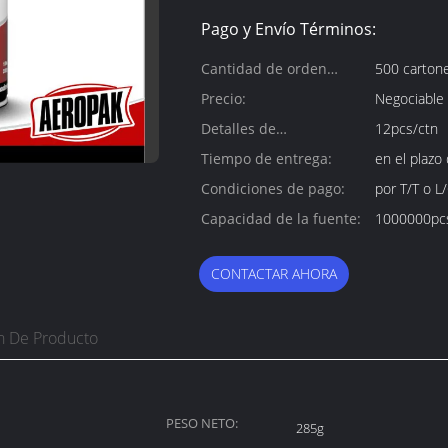
Pago y Envío Términos:
Cantidad de orden
500 carton
mínima:
Precio:
Negociable
Detalles de
12pcs/ctn
empaquetado:
Tiempo de entrega:
en el plazo
Condiciones de pago:
por T/T o L/
Capacidad de la fuente:
1000000pc
CONTACTAR AHORA
n De Producto
PESO NETO:
285g