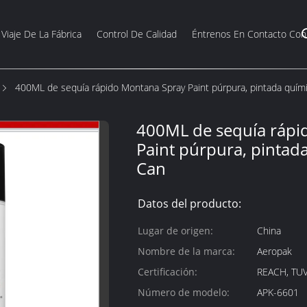
Viaje De La Fábrica
Control De Calidad
Éntrenos En Contacto Con
400ML de sequía rápido Montana Spray Paint púrpura, pintada quím
400ML de sequía rápi
Paint púrpura, pintad
Can
Datos del producto:
Lugar de origen:
China
Nombre de la marca:
Aeropak
Certificación:
REACH, TUV
Número de modelo:
APK-6601