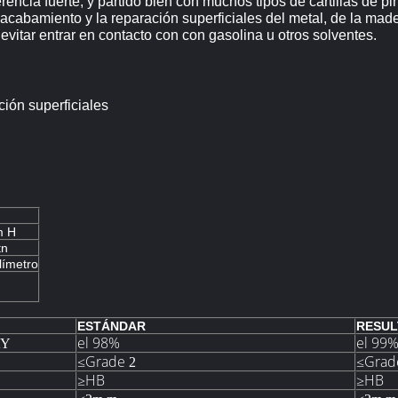
encia fuerte, y partido bien con muchos tipos de cartillas de pin
cabamiento y la reparación superficiales del metal, de la mader
 evitar entrar en contacto con con gasolina u otros solventes.
ción superficiales
m H
tn
límetro
ESTÁNDAR
RESU
el 98%
el 99
AY
≤Grade
≤Grad
2
≥HB
≥HB