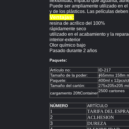
flexibilidad, impacto que aguanta, adher
Puede ser ampliamente utilizado en el a
y de los plásticos. Las películas deben
Ventajas:
resina de acrílico del 100%
rápidamente seco
utilizado en el acabamiento y la repara
interior-exterior
Olor químico bajo
Pasado durante 2 años
Paquete:
Artículo no:
ID-217
Tamaño de la poder:
∮65mmx 158m 
Paquete:
400ml x 12pcs/c
Tamaño del cartón:
275x205x205 mi
2500 cartones
cargamento 20ftContainer
NÚMERO
ARTÍCULO
1
TARIFA DEL ESPR
2
ACLHESION
3
DUREZA