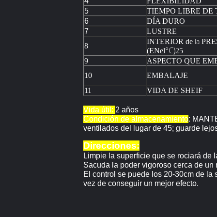
4
FLEXIBILIDAD
5
TIEMPO LIBRE DE
6
DÍA DURO
7
LUSTRE
la
INTERIOR de
PRE
8
°C)
(ENel
25
9
ASPECTO QUE EM
10
EMBALAJE
11
VIDA DE SHEIF
Vida útil:
2 años
Condición de almacenamiento
: MANTE
ventilados del lugar de 45; guarde lejo
Direcciones:
Limpie la superficie que se rociará de 
Sacuda la poder vigoroso cerca de un 
El control se puede los 20-30cm de la 
vez de conseguir un mejor efecto.