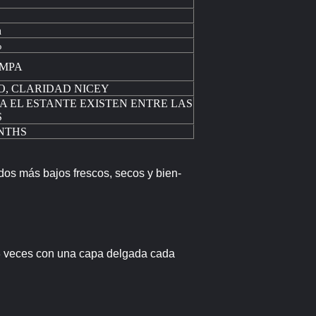
n
%
.5MPA
O, CLARIDAD NICEY
A EL ESTANTE EXISTEN ENTRE LAS
S
NTHS
más bajos frescos, secos y bien-
a 3 veces con una capa delgada cada