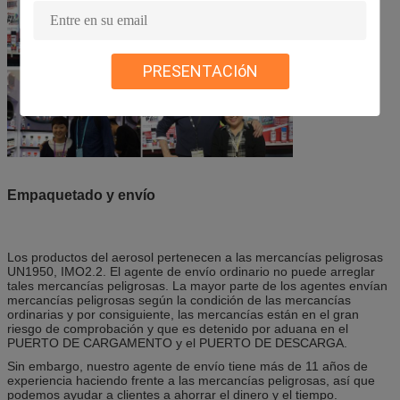
PRESENTACIóN
Empaquetado y envío
Los productos del aerosol pertenecen a las mercancías peligrosas
UN1950, IMO2.2. El agente de envío ordinario no puede arreglar
tales mercancías peligrosas. La mayor parte de los agentes envían
mercancías peligrosas según la condición de las mercancías
ordinarias y por consiguiente, las mercancías están en el gran
riesgo de comprobación y que es detenido por aduana en el
PUERTO DE CARGAMENTO y el PUERTO DE DESCARGA.
Sin embargo, nuestro agente de envío tiene más de 11 años de
experiencia haciendo frente a las mercancías peligrosas, así que
podemos ayudar a clientes a ahorrar el dinero y el tiempo.