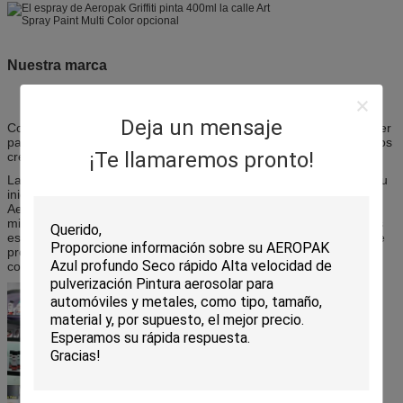
Nuestra marca
Deja un mensaje
Concebido como marca mundial que se podría vender en cualquier
país en el mundo, nos contratan al márketing australiano y a socios
¡Te llamaremos pronto!
creativos del diseño.
La marca de Aeropak fue diseñada para el mercado mundial de su
inicio. De Nueva York a Bangkok, Sydney a París, la marca de
Aeropak sigue siendo una mirada y una calidad constantes. La
mirada global de Aeropak nos permite colocarnos orgulloso en los
estantes al por menor de los mercados mundiales, como gama de
producto con valor excepcional y como proveedor constante de
confiable, los productos de calidad.