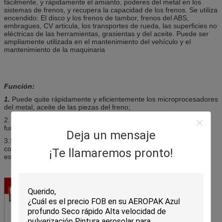
fácilmente, y rápidamente el amianto, poderes del metal en los
sistemas de frenos, y recupera la capacidad de los frenos. Se utiliza
encendido: El disco y los frenos de tambor, frenos del ABS,
embragues, CV articula, los transportes de rueda, las superficies no
eléctricas de las herramientas, grasientas y del aceite. Puede ser
ampliamente utilizada en el mantenimiento del vehículo y el
mantenimiento de la maquinaria
Función:
1.
Puede quite rápidamente y eficientemente los microprocesadores
del metal, aceite de las piezas del freno;
2. Puede eliminar ruido y judder del freno, mejorando
funcionamiento el frenado, asegurando conduciendo seguridad;
Deja un mensaje
3.Spray directamente en las piezas limpias. Seque los
componentes, y tenga cuidado de proteger la pintura cuando
¡Te llamaremos pronto!
espray.