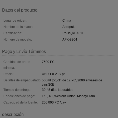
Datos del producto
Lugar de origen:
China
Nombre de la marca:
Aeropak
Certificación:
RoHS,REACH
Número de modelo:
APK-8304
Pago y Envío Términos
Cantidad de orden
7500 PC
mínima:
Precio:
USD 1.0-2.0 / pc
Detalles de empaquetado:
500ml /pc, ctn de 12 PC, 2000 envases de
ctns/20ft
Tiempo de entrega:
30-45 días laborables
Condiciones de pago:
L/C, T/T, Western Union, MoneyGram
Capacidad de la fuente:
200.000 PC /day
descripción