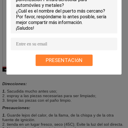
PRESENTACIóN
Direcciones:
1.
Sacudida mucho antes uso;
2. espray a las piezas necesarias para ser limpiado;
3. limpie las piezas con el paño limpio.
Precauciones:
1.
Guarde lejos del calor, de la llama, de la chispa y de la otra
fuente de ignición.
2. tienda en un lugar fresco, seco (45C); Evite la luz del sol directa.