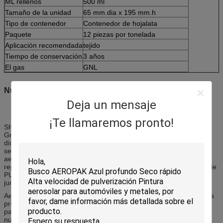
ML rellenos
500 ml
Tamaño de la unidad
65 mm.dia x 195 mm.h
Tipo de contenedor
Contenedor de hojalata
Paquete
12 piezas por tonelada
Aplicación recomendada
tejido
Tiempo de conservación
3 años
El gas
GNL
Nuestra compañía
Deja un mensaje
¡Te llamaremos pronto!
Shenzhen i-Like Fine Chemical Co., Ltd, una empresa familiar del
Grupo I-Like Holdings, que se inició en 1997, ha sido líder en el
diseño,fabricación y comercialización de productos aerosoles y
selladoresNuestros productos de aerosoles incluyen pinturas en
aerosol, productos para el cuidado del automóvil, cuidado y
reparación de neumáticos y productos de uso industrial.Espuma de
PU (espuma de expansión), selladores de silicona, fabricantes de
juntas RTV y adhesivos de contacto.
Aeropak es una marca creada por nuestro cliente australiano, y es
principalmente para clientes de alto posicionamiento de EE.UU.,
países europeos, Australia, Nueva Zelanda, etc. Cubre todos
nuestros productos de aerosoles.