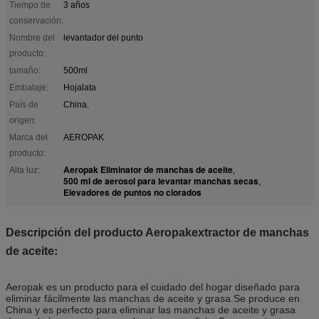
Tiempo de
3 años
conservación:
Nombre del
levantador del punto
producto:
tamaño:
500ml
Embalaje:
Hojalata
País de
China.
origen:
Marca del
AEROPAK
producto:
Aeropak Eliminator de manchas de aceite
Alta luz:
,
500 ml de aerosol para levantar manchas secas
,
Elevadores de puntos no clorados
Descripción del producto Aeropak
extractor de manchas
:
de aceite
Aeropak es un producto para el cuidado del hogar diseñado para
eliminar fácilmente las manchas de aceite y grasa.Se produce en
China y es perfecto para eliminar las manchas de aceite y grasa