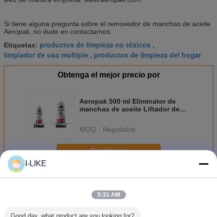
Si tiene alguna pregunta sobre el removedor de manchas de aceite
Aeropak, no dude en contactarnos.
productos de limpieza no tóxicos
Etiquetas:
,
limpiador de uso múltiple
productos de limpieza del hogar
,
Obtenga el mejor precio por
Aeropak 500 ml Eliminator de
manchas de aceite Liftador de
manchas secas Spray no clorado
Eco-friendly
MOQ：
Negotiable
Continuar
I-LIKE
Productos del cuidado del hogar
Más
5:31 AM
Good day, what product are you looking for?