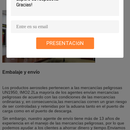
PRESENTACIóN
Embalaje y envío
Los productos aerosoles pertenecen a las mercancías peligrosas
UN1950, IMO2.2La mayoría de los agentes envían mercancías
peligrosas de acuerdo con las condiciones de las mercancías
ordinarias y, en consecuencia,las mercancías corren un gran riesgo
de ser controladas y retenidas por la aduana tanto en el puerto de
carga como en el puerto de descarga.
Sin embargo, nuestro agente de envío tiene más de 13 años de
experiencia en el manejo de las mercancías peligrosas, por lo que
podemos ayudar a los clientes a ahorrar dinero y tiempo.Enviamos