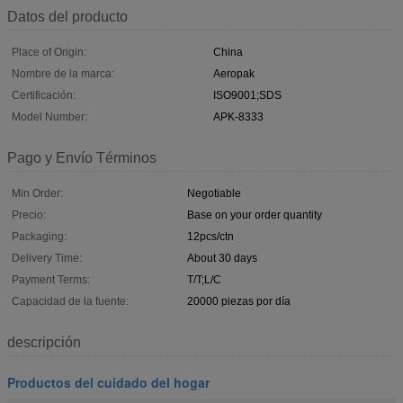
Datos del producto
Place of Origin:
China
Nombre de la marca:
Aeropak
Certificación:
ISO9001;SDS
Model Number:
APK-8333
Pago y Envío Términos
Min Order:
Negotiable
Precio:
Base on your order quantity
Packaging:
12pcs/ctn
Delivery Time:
About 30 days
Payment Terms:
T/T;L/C
Capacidad de la fuente:
20000 piezas por día
descripción
Productos del cuidado del hogar