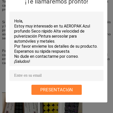
¡Te llamaremos pronto!
Todos los productos según 12 piezas/ 24 piezas/ 48 piezas en una
caja de cartón, con tarjeta transversal para separar cada lata y
proteger cada lata de arañazos.
Si se envía por LCL, empaquetaremos todos los productos en palés
y los envolveremos con una película de plástico para proteger los
productos de forma segura durante el transporte, y nos
aseguraremos de que reciba la cantidad solicitada de productos (no
se perderán los productos).
Para la carga de contenedores completos, enviaremos solo por
contenedor de carga DG (UN1950, IMO 2) y colocaremos una red
en la parte posterior del contenedor para evitar que las mercancías
caigan y golpeen a los trabajadores en el suelo.
PRESENTACIóN