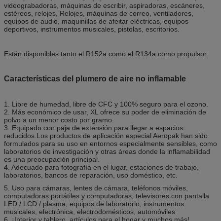
videograbadoras, máquinas de escribir, aspiradoras, escáneres,
estéreos, relojes, Relojes, máquinas de correo, ventiladores,
equipos de audio, maquinillas de afeitar eléctricas, equipos
deportivos, instrumentos musicales, pistolas, escritorios.
Están disponibles tanto el R152a como el R134a como propulsor.
Características del plumero de aire no inflamable
1. Libre de humedad, libre de CFC y 100% seguro para el ozono.
2. Más económico de usar, XL ofrece su poder de eliminación de
polvo a un menor costo por gramo.
3. Equipado con paja de extensión para llegar a espacios
reducidos.Los productos de aplicación especial Aeropak han sido
formulados para su uso en entornos especialmente sensibles, como
laboratorios de investigación y otras áreas donde la inflamabilidad
es una preocupación principal.
4. Adecuado para fotografía en el lugar, estaciones de trabajo,
laboratorios, bancos de reparación, uso doméstico, etc.
5. Uso para cámaras, lentes de cámara, teléfonos móviles,
computadoras portátiles y computadoras, televisores con pantalla
LED / LCD / plasma, equipos de laboratorio, instrumentos
musicales, electrónica, electrodomésticos, automóviles
6. ¡Interior y tablero, artículos para el hogar y muchos más!