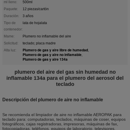
ml lleno:
500ml
Paquete:
12 piezas/cartón
Duración:
3 años
Tipo de
lata de hojalata
contenedor:
Mame:
Plumero no inflamable del aire
Solicitud:
teclado; placa madre
Plumero de gas y aire libre de humedad
Alta luz:
,
Plumero de gas y aire no inflamable
,
Plumero de gas y aire 134a
plumero del aire del gas sin humedad no
inflamable 134a para el plumero del aerosol del
teclado
Descripción del plumero de aire no inflamable
Se recomienda el limpiador de aire no inflamable AEROPAK para
teclado para: computadoras, teclados, máquinas de coser, equipos
fotográficos, cajas registradoras, impresoras, máquinas de fax,
fotocopiadoras, teléfonos, equipos de laboratorio, televisores,