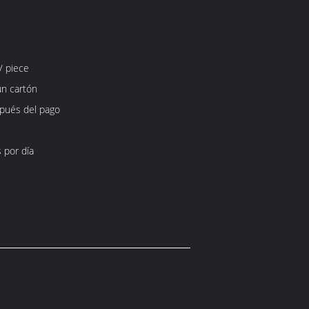
/ piece
un cartón
spués del pago
 por día