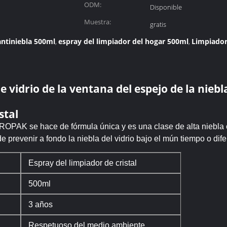
ODM:
Disponible
Muestra:
gratis
antiniebla 500ml
espray del limpiador del hogar 500ml
Limpiador
,
,
e vidrio de la ventana del espejo de la niebl
stal
AEROPAK se hace de fórmula única y es una clase de alta niebla
e prevenir a fondo la niebla del vidrio bajo el mún tiempo o dif
Espray del limpiador de cristal
500ml
3 años
Respetuoso del medio ambiente,