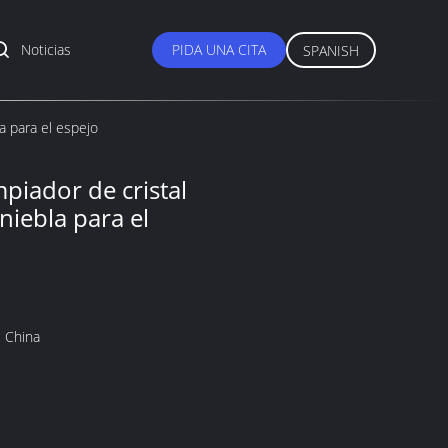
Noticias
PIDA UNA CITA
SPANISH
la para el espejo
mpiador de cristal
 niebla para el
 China