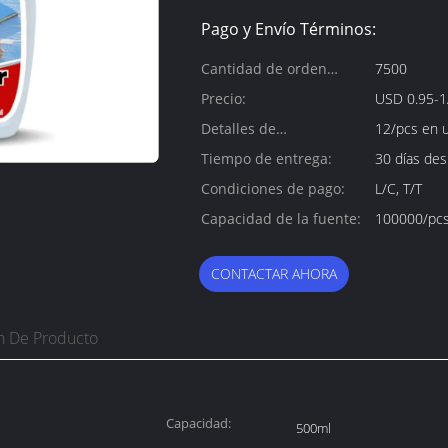
Pago y Envío Términos:
Cantidad de orden
7500
mínima:
Precio:
USD 0.95-1
Detalles de
12/pcs en 
empaquetado:
Tiempo de entrega:
30 días de
Condiciones de pago:
L/C, T/T
Capacidad de la fuente:
100000/pcs
CONTACTAR AHORA
n De Producto
Capacidad:
500ml