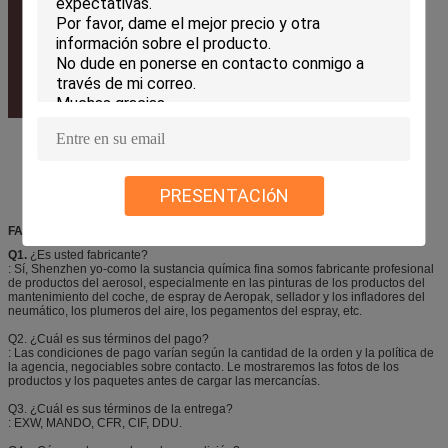
PRESENTACIóN
FAQ
Q1.
¿Es usted fabricante?
: Sí, Shenzhen yo-como la sustancia química fina somos fabricante profesional
de productos del aerosol, especialmente en las pinturas de los productos del
mantenimiento del coche, de espray de Aeropak, sellador y los infladores del
neumático, los plumeros del aire, los pegamentos del espray, etc.
Q2. ¿Cuál es sus términos del pago?
: Las condiciones de pago varían según la cantidad de la orden y la política de
la agencia, negociables sobre contacto. Le mostraremos las fotos de los
productos y los paquetes antes de cargar las mercancías.
Q3. ¿Cuál es sus términos de la entrega?
: EXW, MANDO, CFR, CIF, DDU.