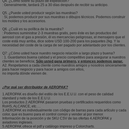
Q4. ¿Cómo sobre su plazo de expedición?
: Generalmente, tardará 25 a 30 días después de recibir su anticipo.
Q5. ¿Puede usted producir según las muestras?
: Sí, podemos producir por sus muestras o dibujos técnicos. Podemos construir
los moldes y los accesorios.
Q6. ¿Cuál es su política de la muestra?
: Podemos suministrar 2-3 muestras gratis, pero éste es tan productos del
aerosol con el gas a presión, él es mercancías peligrosas, el mensajero que el
coste está muy arriba, dice sobre USD 100-200 para los paquetes 2kg. Y la
necesidad del coste de la carga de ser pagado por adelantado por los clientes.
Q7: ¿Cómo usted hace nuestro negocio relación a largo plazo y buena?
: 1. Guardamos buena calidad y el precio competitivo para asegurar a nuestros
clientes se beneficia;
Sólo usted gana primero, y entonces podemos ganar.
A2. Respetamos a cada cliente como nuestros amigos y nosotros sinceramente
para hacer negocio y para hacer a amigos con ellos,
no importa dónde vienen de.
¿Por qué ser distribuidor de AEROPAK?
1.AEROPAK es diseño del estilo de los E.E.U.U. con el peso de calidad
standard y neto de los E.E.U.U.
Los productos 2.AEROPAK pasaron pruebas y certificados requeridos como
RoHS, ALCANCE, etc….
3.AEROPAK es individualmente con código de barras para cada artículo y cada
color, que es bueno para el control común y vender al por menor.
Información de la posición y de SKU CSV de las ofertas 4.AEROPAK y
aviadores ingleses.
5.AEROPAK ofrece el pdf y catálogo impreso y Colorcharts.