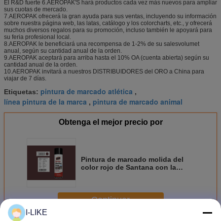
El R&D fuerte 6.AEROPAK'S hará productos cada vez más nuevos para ampliar
sus cuotas de mercado.
7.AEROPAK ofrecerá la gran ayuda para sus ventas, incluyendo su información
sobre nuestra página web, las latas, catálogo y los colorcharts, etc., y ofrecerá
muchos diversos regalos para su promoción, incluso también le apoyará para
su feria profesional local.
8.AEROPAK le beneficiará una recompensa de 1-2% de su salesvolumet
anual, según su cantidad anual de la orden.
9.AEROPAK aceptará para arriba hasta el 10% OA (cuenta abierta) según su
cantidad anual de la orden.
10.AEROPAK invitará a nuestros DISTRIBUIDORES del ORO a China para
viajar de 7 días.
pintura de marcado atlética
Etiquetas:
,
línea pintura de la marca
pintura de marcado animal
,
Obtenga el mejor precio por
Pintura de marcado molida del
color rojo de Santana con la
certificación APK-6211-9 del
ALCANCE
Continuar
I-LIKE