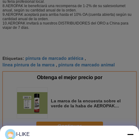
su feria profesional local.
8.AEROPAK le beneficiará una recompensa de 1-2% de su salesvolumet
anual, según su cantidad anual de la orden.
9.AEROPAK aceptará para arriba hasta el 10% OA (cuenta abierta) según su
cantidad anual de la orden.
10.AEROPAK invitará a nuestros DISTRIBUIDORES del ORO a China para
viajar de 7 días.
pintura de marcado atlética
Etiquetas:
,
línea pintura de la marca
pintura de marcado animal
,
Obtenga el mejor precio por
La marca de la encuesta sobre el
verde de la haba de AEROPAK
500ML rocía la pintura para la
tierra con el certificat de MSDS
Continuar
I-LIKE