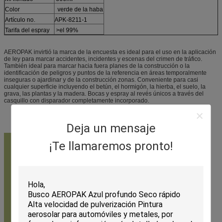
Color
verde de la haba
Artículo no.
APK-8211-1
Tarifa del espray
>el 99%
AEROPAK invirtió la marca de la encuesta es ideal para el uso en la aplicación
de ley para marcar accidentes, incidentes y escenas del crimen de tráfico.
También ideal para marcar hacia fuera planes de la construcción o la
identificación de peligros y puntos de la referencia en áreas temporalmente
inseguras o ajardinar y de la construcción zonas. Conveniente para casi
cualquier superficie incluyendo el betún, el hormigón, la hierba, el suelo, la
grava, las plantas y la madera. Bocas y espray al revés únicos a través del
casquillo con disparador completamente incorporado.
Deja un mensaje
¡Te llamaremos pronto!