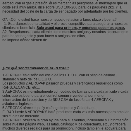
aerosol con el gas a presión, él es mercancías peligrosas, el mensajero que el
coste está muy arriba, dice sobre USD 100-200 para los paquetes 2kg. Y la
necesidad del coste de la carga de ser pagado por adelantado por los clientes.
Q7: ¿Cómo usted hace nuestro negocio relación a largo plazo y buena?
: 1. Guardamos buena calidad y el precio competitivo para asegurar a nuestros
clientes se beneficia;
Sólo usted gana primero, y entonces podemos ganar.
A2. Respetamos a cada cliente como nuestros amigos y nosotros sinceramente
para hacer negocio y para hacer a amigos con ellos,
no importa dónde vienen de.
¿Por qué ser distribuidor de AEROPAK?
1.AEROPAK es diseño del estilo de los E.E.U.U. con el peso de calidad
standard y neto de los E.E.U.U.
Los productos 2.AEROPAK pasaron pruebas y certificados requeridos como
RoHS, ALCANCE, etc….
3.AEROPAK es individualmente con código de barras para cada artículo y cada
color, que es bueno para el control común y vender al por menor.
Información de la posición y de SKU CSV de las ofertas 4.AEROPAK y
aviadores ingleses.
5.AEROPAK ofrece el pdf y catálogo impreso y Colorcharts.
El R&D fuerte 6.AEROPAK'S hará productos cada vez más nuevos para ampliar
sus cuotas de mercado.
7.AEROPAK ofrecerá la gran ayuda para sus ventas, incluyendo su información
sobre nuestra página web, las latas, catálogo y los colorcharts, etc., y ofrecerá
muchos diversos regalos para su promoción, incluso también le apoyará para