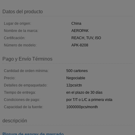
Datos del producto
Lugar de origen:
China
Nombre de la marca:
AEROPAK
Certificación:
REACH, TUV, ISO
Número de modelo:
APK-8208
Pago y Envío Términos
Cantidad de orden mínima:
500 cartones
Precio:
Negociable
Detalles de empaquetado:
12pcs/ctn
Tiempo de entrega:
en el plazo de 30 días
Condiciones de pago:
por T/T o L/C a primera vista
Capacidad de la fuente:
1000000pcs/month
descripción
Pintura de espray de marcado