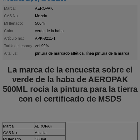
Marca:
AEROPAK
CAS No.:
Mezcla
Ml llenado:
500ml
Color:
verde de la haba
Artículo no.:
APK-8211-1
Tarifa del espray:
>el 99%
pintura de marcado atlética
línea pintura de la marca
Alta luz:
,
La marca de la encuesta sobre el
verde de la haba de AEROPAK
500ML rocía la pintura para la tierra
con el certificado de MSDS
Marca
AEROPAK
CAS No.
Mezcla
Ml llenado
500ml