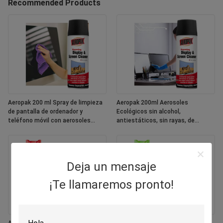
Recommended Products
Aeropak 200 ml Spray de limpieza
Aeropak 200ml Aerosoles
de pantalla de ordenador y
Ecológicos sin alcohol,
teléfono móvil con aerosoles
antiestáticos, sin rayas, de
ecológicos
secado rápido, multipropósito,
pantalla de colores personalizada
Deja un mensaje
¡Te llamaremos pronto!