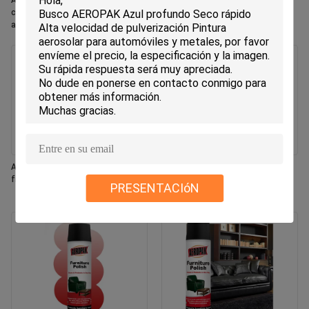
Aeropak 330ml Aerosol ecológico
Aeropak 330ml Aerosol Aroma de
con aroma de rosa, frescante de
jazmín Uso Eliminador de olores
aire, aerosol para uso en el hogar y
eficaz Eco-sencillo de larga
el automóvil, de larga duración
duración, seguro para mascotas,
seguro para niños, fresador de aire
Aeropak 330 ml Aerosol fresco con
Aeropak 500 ml Eco-amigable
fragancia de jazmín
horno de cocina multiuso
PRESENTACIóN
utensilios de cocina spray de
limpieza rápida sin residuos