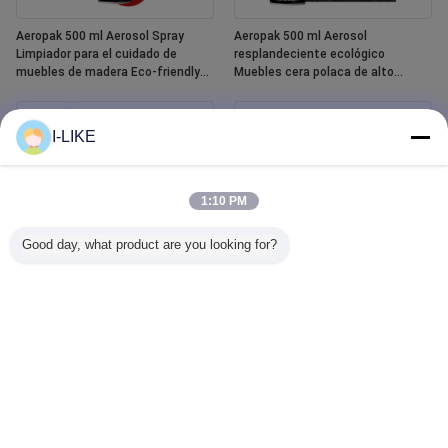
Aeropak 500 ml Aerosol Spray
Aeropak 500 ml Aerosol
Limpiador para el cuidado de
resplandeciente ecológico
muebles de madera Eco-friendly
Muebles cera polaca de alto
High Active Content Liquid
contenido activo para la madera
Essential Oil Polish para madera
Protección contra grietas y
grietas
I-LIKE
1:10 PM
Good day, what product are you looking for?
Aeropak 400 ml Spray de pintura
Aeropak-limpiador de cristales
cerámica para bañeras y baldosas
para ventanillas de coche, agente
impermeables blancas
líquido, limpiador de cristales de
espejo, pulverizador para
quitamanchas de agua
automotriz y doméstico, 500ml