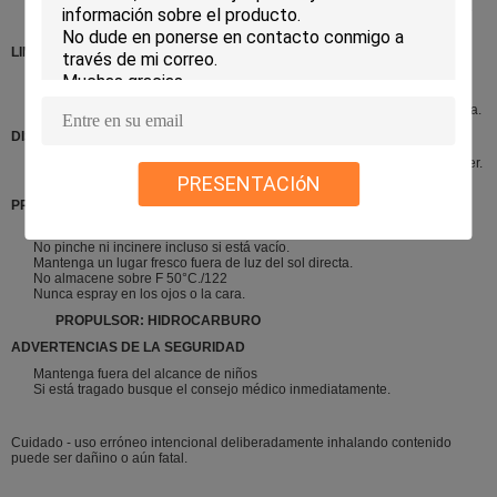
hora entre las capas adicionales. Al pintar sobre compatibilidad existente
del control de la pintura siempre.
LIMPIE
Limpie ningunos sobre el espray con trementina mineral o deluentes de
fines generales. Para un mejores almacenamiento de larga duración,
vuelta puede al revés y el espray hasta que esté saliendo ninguna pintura.
DISPOSICIÓN CORRECTA
El producto innecesario del espray encendido al periódico dispone perder.
La poder vacía es reciclable.
PRESENTACIóN
PRECAUCIONES
No utilice cerca del fuego o de la llama desnuda.
No pinche ni incinere incluso si está vacío.
Mantenga un lugar fresco fuera de luz del sol directa.
No almacene sobre F 50°C./122
Nunca espray en los ojos o la cara.
PROPULSOR: HIDROCARBURO
ADVERTENCIAS DE LA SEGURIDAD
Mantenga fuera del alcance de niños
Si está tragado busque el consejo médico inmediatamente.
Cuidado - uso erróneo intencional deliberadamente inhalando contenido
puede ser dañino o aún fatal.