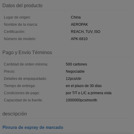
Datos del producto
Lugar de origen:
China
Nombre de la marca:
AEROPAK
Certificación:
REACH, TUV, ISO
Número de modelo:
APK-6810
Pago y Envío Términos
Cantidad de orden mínima:
500 cartones
Precio:
Negociable
Detalles de empaquetado:
12pcs/ctn
Tiempo de entrega:
en el plazo de 30 días
Condiciones de pago:
por T/T o L/C a primera vista
Capacidad de la fuente:
1000000pcs/month
descripción
Pintura de espray de marcado