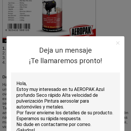
1.
Fábrica de ISO&CE
Deja un mensaje
2. buena adherencia
3. altamente reflexivo
¡Te llamaremos pronto!
4. impermeable fuerte
Descripción:
Hacen capitán Animal Marking Ink de fórmula especial para hacer
una marca duradera, altamente visible en ganado, los cerdos, las
ovejas, el cerdo, el caballo o cualquier ganado. El secado
extremadamente rápido, resiste el descolorarse. Una vez que es
seco, es completamente a prueba de mal tiempo e impermeable.
También ideal para marcar las vacas sincronizadas, vacas secas,
animales medicinales, fechas que refrescan; identificación de recién
nacidos y de las presas; clasificación de animales, o cualquier otras
marcado de necesidades. Los diversos colores de rojo, azul, verde,
violeta y así sucesivamente están disponibles.