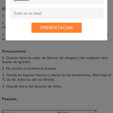
Direcciones:
1. Sacuda la poder mucho antes uso
2. El control puede 4-10 pulgadas sobre la superficie ser
PRESENTACIóN
marcada;
3. Válvula limpia rociando al revés por 2-3 segundos después de
que cada uso.
Precauciones:
1.
Guarde lejos de calor, de llamas, de chispas y de cualquier otra
fuente de ignición.
2. No pinche ni incinere el envase.
3. Tienda en lugares frescos y secos en los temporeros. Más bajo el
℃ de 45, evita luz del sol directa.
4. Guarde fuera del alcance de niños.
Paquete: