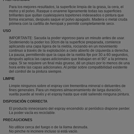
Para los mejores resultados, la superficie limpia de la grasa, la cera, el
moho y el polvo. Rasque o enarene ligeramente todas las superficies
brillantes que quitan cualesquiera topetones indeseados o pintura que
forma escamas, después saque el polvo apagado. Madera o metal cruda
primera con la cartilla de Aeropak y permitir completamente seco.
USO
IMPORTANTE: Sacuda la poder vigoroso para un minuto antes de usar.
Sosteniendo la poder los 30cm de la superficie preparada, comience
aplicando una capa ligera de la niebla, rociando en un movimiento
continuo a través de la explotación a cielo abierto de izquierda a derecha.
La pausa, permitiendo que la capa de la niebla fije por 30 a 60 segundos,
después aplica las capas adicionales que trabajan en el 90° a la primera
capa. Si se requiere un final más grueso, dé un plazo por lo menos de una
hora entre las capas adicionales. Al pintar sobre compatibilidad existente
del control de la pintura siempre.
LIMPIE
Limpie ningunos sobre el espray con trementina mineral o deluentes de
fines generales. Para un mejores almacenamiento de larga duración,
vuelta puede al revés y el espray hasta que esté saliendo ninguna pintura.
DISPOSICIÓN CORRECTA
El producto innecesario del espray encendido al periódico dispone perder.
La poder vacía es reciclable.
PRECAUCIONES
No utilice cerca del fuego o de la llama desnuda.
No pinche ni incinere incluso si está vacío.