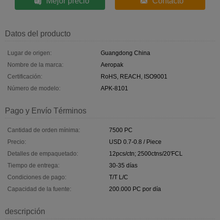
Mejor precio
Contacto
Datos del producto
Lugar de origen:
Guangdong China
Nombre de la marca:
Aeropak
Certificación:
RoHS, REACH, ISO9001
Número de modelo:
APK-8101
Pago y Envío Términos
Cantidad de orden mínima:
7500 PC
Precio:
USD 0.7-0.8 / Piece
Detalles de empaquetado:
12pcs/ctn; 2500ctns/20'FCL
Tiempo de entrega:
30-35 días
Condiciones de pago:
T/T L/C
Capacidad de la fuente:
200.000 PC por día
descripción