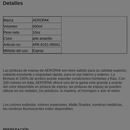
Detalles
Marca
AEROPAK
Volumen
400ml
Peso neto
10oz
Color
arte amarillo
Artículo no.
APK-8101-00041
Método del uso
Espray
Las pinturas de espray de AEROPAK son bien sabido para su calidad superior,
cubierta excelente y sequedad rápida, para el uso interno y externo. La
fórmula el 100% de acrílico puede soportar condiciones húmedas y frías. Con
100 colores en total, AEROPAK ofrece uno de la gama más grande y exacta
del color disponible en pintura de espray. las pinturas de espray se pueden
utilizar en los metales, los plásticos, la madera, el hormigón o aún el vidrio.
Los colores estándar, colores especiales, Matte Shades, sombras metálicas,
las sombras fluorescentes están disponibles.
PREPARACIÓN