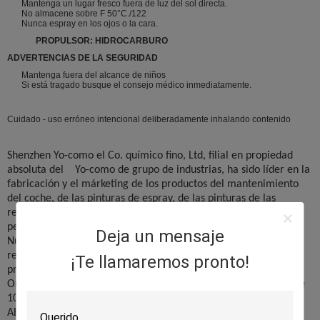
Mantenga un lugar fresco fuera de luz del sol directa.
No almacene sobre F 50°C./122
Nunca espray en los ojos o la cara.
PROPULSOR: HIDROCARBURO
ADVERTENCIAS DE LA SEGURIDAD
Mantenga fuera del alcance de niños
Si está tragado busque el consejo médico inmediatamente.
Cuidado - uso erróneo intencional deliberadamente inhalando contenido
Shenzhen Yo-como el Co. químico fino, Ltd, filial en propiedad
absoluta del Yo-como de grupo de industrias, ha sido líder en la
fabricación y el márketing de los productos del mantenimiento
del coche, de las pinturas de espray, de las pinturas de las
reparaciones de la puntura del neumático, del marcado, de los
pegamentos del espray, de los plumeros del aire, del etc.
Deja un mensaje
Nuestros productos se han exportado a más de 68 países y
regiones, incluyendo los E.E.U.U. y la UE, y nuestros mercados
¡Te llamaremos pronto!
principales son: UE, suramericano, Suráfrica, Australia, Medio
Oriente y países asiáticos. Ahora tenemos más única agencia de
10 en el mundo que están distribuyendo nuestra marca de
AEROPAK o marca del CAPITÁN.