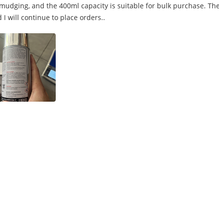
 smudging, and the 400ml capacity is suitable for bulk purchase. T
 I will continue to place orders..
iz Del Aerosol
Espray Adhesivo Del Aerosol