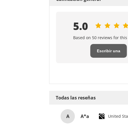
5.0
Based on 50 reviews for this
Escribir una
reseña
Todas las reseñas
A
A*a
United Sta