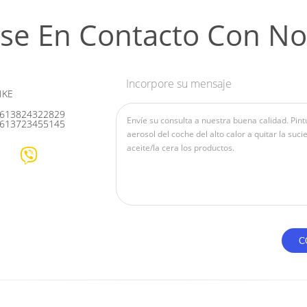
se En Contacto Con No
Incorpore su mensaje
IKE
613824322829
613723455145