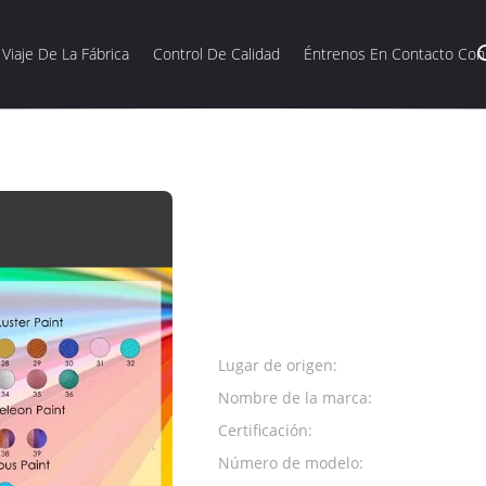
Viaje De La Fábrica
Control De Calidad
Éntrenos En Contacto Con
Pinturas de espray de aerosol del coche del alto calor a quitar la sucied
Pinturas de espray de 
del alto calor a quitar 
grasa/el aceite/la cera
Datos del producto:
Lugar de origen:
Guangdong
Nombre de la marca:
Aeropak
Certificación:
RoHS, REAC
Número de modelo:
APK-8201