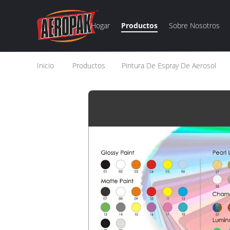
Hogar
Productos
Sobre Nosotros
Inicio
Productos
Pintura De Espray De Aerosol