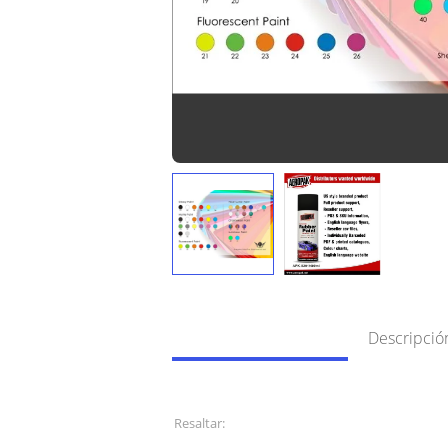
Información Detallada
Descripció
Información Detallada
Resaltar:
pintura de espray de 