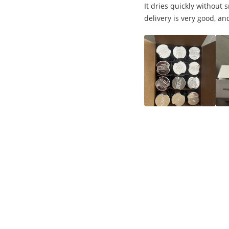
It dries quickly without
delivery is very good, and
Etiqueta:
Pintura De Espray De Acrílico
Pintura Automotr