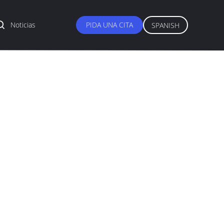
Noticias
PIDA UNA CITA
SPANISH
ad/la grasa/el aceite/la cera
aerosol del coche
la suciedad/la
 China
H, ISO9001