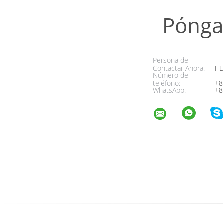
Pónga
Persona de
Contactar Ahora:
I-L
Número de
teléfono:
+8
WhatsApp:
+8