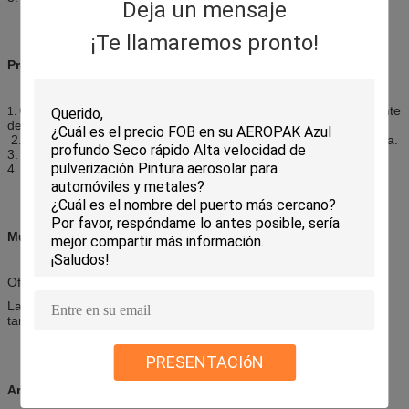
Deja un mensaje
¡Te llamaremos pronto!
Precauciones
Guarde lejos del calor, de la llama, de la chispa y de la otra fuente
1.
de ignición.
2. tienda en un lugar fresco, seco (45C); Evite la luz del sol directa.
3. No coincida, pinchar, o incinere la poder.
4. mantenga fuera del alcance de niños.
Muestra
Ofrecemos muestras libres dentro de 2 pedazos.
Las muestras deben ser enviadas después de que recibamos su
tarifa del mensajero.
PRESENTACIóN
Arreglo para requisitos particulares