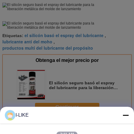
el silicón basó el espray del lubricante
Etiquetas:
,
lubricante anti del moho
,
productos multi del lubricante del propósito
Obtenga el mejor precio por
El silicón seguro basó el espray
del lubricante para la liberación
metálica del molde de
lanzamiento
Continuar
I-LIKE
Espray multi del lubricante del propósito
Más