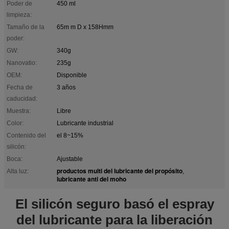
Poder de
450 ml
limpieza:
Tamaño de la
65m m D x 158Hmm
poder:
GW:
340g
Nanovatio:
235g
OEM:
Disponible
Fecha de
3 años
caducidad:
Muestra:
Libre
Color:
Lubricante industrial
Contenido del
el 8~15%
silicón:
Boca:
Ajustable
productos multi del lubricante del propósito
Alta luz:
,
lubricante anti del moho
El silicón seguro basó el espray
del lubricante para la liberación