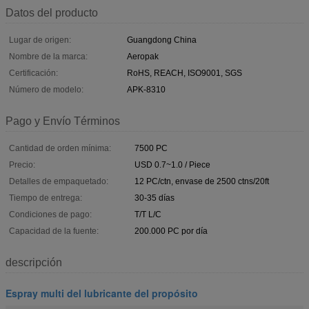
Datos del producto
Lugar de origen:
Guangdong China
Nombre de la marca:
Aeropak
Certificación:
RoHS, REACH, ISO9001, SGS
Número de modelo:
APK-8310
Pago y Envío Términos
Cantidad de orden mínima:
7500 PC
Precio:
USD 0.7~1.0 / Piece
Detalles de empaquetado:
12 PC/ctn, envase de 2500 ctns/20ft
Tiempo de entrega:
30-35 días
Condiciones de pago:
T/T L/C
Capacidad de la fuente:
200.000 PC por día
descripción
Espray multi del lubricante del propósito