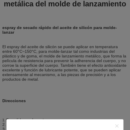
metálica del molde de lanzamiento
espray de secado rápido del aceite de silicón para molde-
lanzar
El espray del aceite de silicón se puede aplicar en temperatura
entre 60°C~150°C, para molde-lanzar tal como industrias del
plástico y de goma, el molde de lanzamiento metálico, que forma la
película de resistencia para prevenir la adherencia del cuerpo, y no
corroe la superficie del cuerpo. También tiene el efecto antioxidante
excelente y función de lubricante potente, que se pueden aplicar
extensamente al mecanismo, a las piezas de precisión y a los
productos de metal.
Direcciones
Sacudida mucho antes uso;
1.
2. espray a las piezas necesarias para ser limpiado;
3. limpie las piezas con el paño limpio;