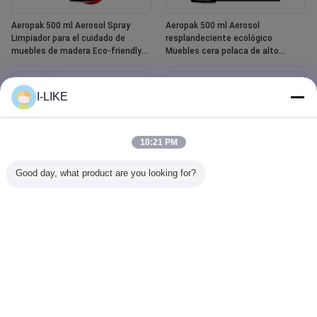
Aeropak 500 ml Aerosol Spray
Aeropak 500 ml Aerosol
Limpiador para el cuidado de
resplandeciente ecológico
muebles de madera Eco-friendly
Muebles cera polaca de alto
High Active Content Liquid
contenido activo para la madera
Essential Oil Polish para madera
Protección contra grietas y
grietas
I-LIKE
10:21 PM
Good day, what product are you looking for?
Aeropak 400 ml Spray de pintura
Aeropak-limpiador de cristales
cerámica para bañeras y baldosas
para ventanillas de coche, agente
impermeables blancas
líquido, limpiador de cristales de
espejo, pulverizador para
quitamanchas de agua
automotriz y doméstico, 500ml