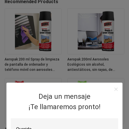
Recommended Products
Aeropak 200 ml Spray de limpieza
Aeropak 200ml Aerosoles
de pantalla de ordenador y
Ecológicos sin alcohol,
teléfono móvil con aerosoles
antiestáticos, sin rayas, de
ecológicos
secado rápido, multipropósito,
pantalla de colores personalizada
Deja un mensaje
¡Te llamaremos pronto!