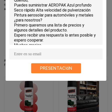
Aeropak 330ml Aerosol ecológico
Aeropak 330ml Aerosol Aroma de
con aroma de rosa, frescante de
jazmín Uso Eliminador de olores
aire, aerosol para uso en el hogar y
eficaz Eco-sencillo de larga
el automóvil, de larga duración
duración, seguro para mascotas,
seguro para niños, fresador de aire
Aeropak 330 ml Aerosol fresco con
Aeropak 500 ml Eco-amigable
fragancia de jazmín
horno de cocina multiuso
PRESENTACIóN
utensilios de cocina spray de
limpieza rápida sin residuos