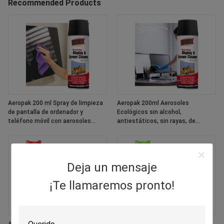
Recommended Products
Aeropak 200 ml Spray de limpieza
Aeropak 200ml Aerosoles
de pantalla de ordenador y
Ecológicos sin alcohol,
teléfono móvil con aerosoles
antiestáticos, sin rayas, de
ecológicos
secado rápido, multipropósito,
pantalla de colores personalizada
Deja un mensaje
¡Te llamaremos pronto!