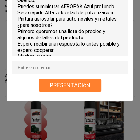
Aeropak 330ml Aerosol ecológico
Aeropak 330ml Aerosol Aroma de
con aroma de rosa, frescante de
jazmín Uso Eliminador de olores
aire, aerosol para uso en el hogar y
eficaz Eco-sencillo de larga
el automóvil, de larga duración
duración, seguro para mascotas,
seguro para niños, fresador de aire
Aeropak 330 ml Aerosol fresco con
Aeropak 500 ml Eco-amigable
fragancia de jazmín
horno de cocina multiuso
PRESENTACIóN
utensilios de cocina spray de
limpieza rápida sin residuos