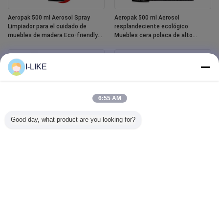
Aeropak 500 ml Aerosol Spray
Aeropak 500 ml Aerosol
Limpiador para el cuidado de
resplandeciente ecológico
muebles de madera Eco-friendly
Muebles cera polaca de alto
High Active Content Liquid
contenido activo para la madera
Essential Oil Polish para madera
Protección contra grietas y
grietas
I-LIKE
6:55 AM
Good day, what product are you looking for?
Aeropak 400 ml Spray de pintura
Aeropak-limpiador de cristales
cerámica para bañeras y baldosas
para ventanillas de coche, agente
impermeables blancas
líquido, limpiador de cristales de
espejo, pulverizador para
quitamanchas de agua
automotriz y doméstico, 500ml