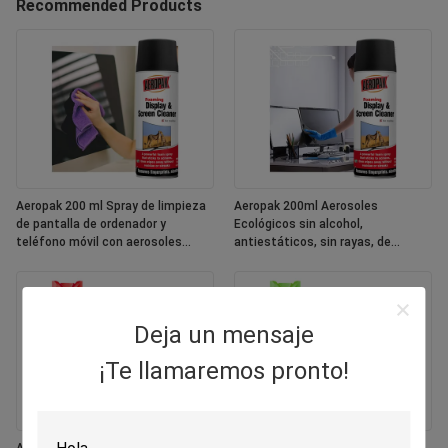
Recommended Products
Aeropak 200 ml Spray de limpieza
Aeropak 200ml Aerosoles
de pantalla de ordenador y
Ecológicos sin alcohol,
teléfono móvil con aerosoles
antiestáticos, sin rayas, de
ecológicos
secado rápido, multipropósito,
pantalla de colores personalizada
Deja un mensaje
¡Te llamaremos pronto!