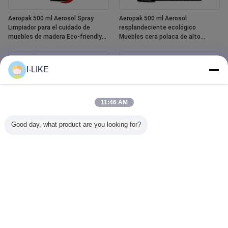
Aeropak 500 ml Aerosol Spray
Aeropak 500 ml Aerosol
Limpiador para el cuidado de
resplandeciente ecológico
muebles de madera Eco-friendly
Muebles cera polaca de alto
High Active Content Liquid
contenido activo para la madera
Essential Oil Polish para madera
Protección contra grietas y
grietas
I-LIKE
11:46 AM
Good day, what product are you looking for?
Aeropak 400 ml Spray de pintura
Aeropak-limpiador de cristales
cerámica para bañeras y baldosas
para ventanillas de coche, agente
impermeables blancas
líquido, limpiador de cristales de
espejo, pulverizador para
quitamanchas de agua
automotriz y doméstico, 500ml