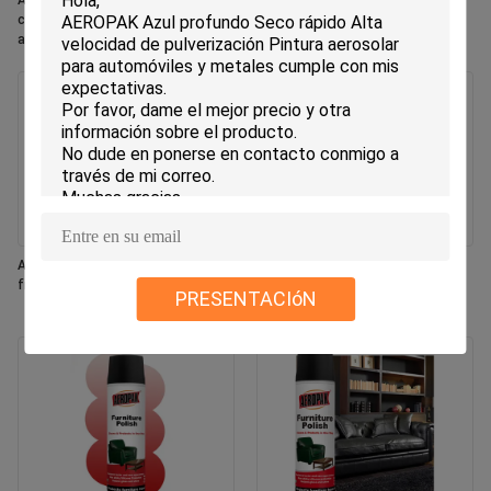
Aeropak 330ml Aerosol ecológico
Aeropak 330ml Aerosol Aroma de
con aroma de rosa, frescante de
jazmín Uso Eliminador de olores
aire, aerosol para uso en el hogar y
eficaz Eco-sencillo de larga
el automóvil, de larga duración
duración, seguro para mascotas,
seguro para niños, fresador de aire
Aeropak 330 ml Aerosol fresco con
Aeropak 500 ml Eco-amigable
fragancia de jazmín
horno de cocina multiuso
PRESENTACIóN
utensilios de cocina spray de
limpieza rápida sin residuos