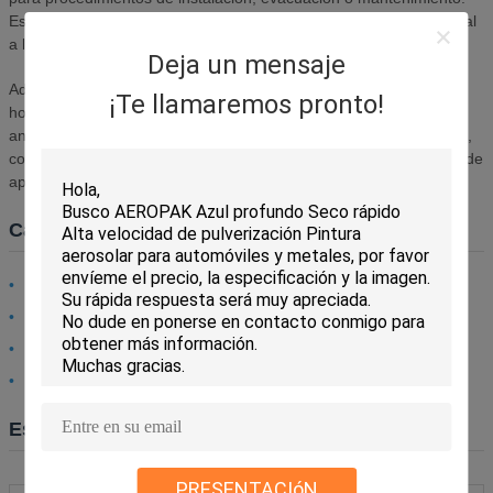
Esta pintura de alto rendimiento ofrece una resistencia excepcional
a la intemperie y durabilidad química.
Deja un mensaje
Adecuada para su aplicación en múltiples superficies, incluyendo
¡Te llamaremos pronto!
hormigón, asfalto, césped, madera y materiales sintéticos. Logre
anchos de línea de 6-12 cm dependiendo del ajuste de la boquilla,
con una cobertura de 55-100 metros por lata, según la velocidad de
aplicación y la textura de la superficie.
Características principales
Secado rápido - 3 minutos de tiempo de secado
Resistente a los rayos UV para una durabilidad a largo plazo
Colores ultra brillantes de larga duración
Diseñado para condiciones ambientales extremas
Especificaciones técnicas
PRESENTACIóN