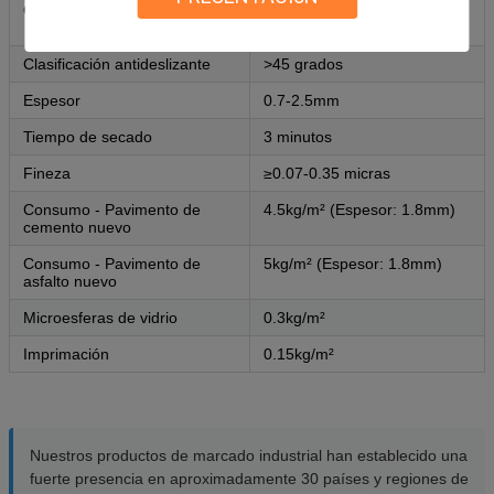
Opciones de color
Blanco, amarillo, naranja y
otros colores
Clasificación antideslizante
>45 grados
Espesor
0.7-2.5mm
Tiempo de secado
3 minutos
Fineza
≥0.07-0.35 micras
Consumo - Pavimento de
4.5kg/m² (Espesor: 1.8mm)
cemento nuevo
Consumo - Pavimento de
5kg/m² (Espesor: 1.8mm)
asfalto nuevo
Microesferas de vidrio
0.3kg/m²
Imprimación
0.15kg/m²
Nuestros productos de marcado industrial han establecido una
fuerte presencia en aproximadamente 30 países y regiones de