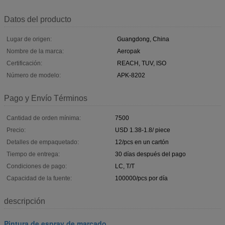
Datos del producto
Lugar de origen:
Guangdong, China
Nombre de la marca:
Aeropak
Certificación:
REACH, TUV, ISO
Número de modelo:
APK-8202
Pago y Envío Términos
Cantidad de orden mínima:
7500
Precio:
USD 1.38-1.8/ piece
Detalles de empaquetado:
12/pcs en un cartón
Tiempo de entrega:
30 días después del pago
Condiciones de pago:
LC, T/T
Capacidad de la fuente:
100000/pcs por día
descripción
Pintura de espray de marcado