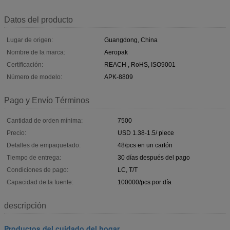
Datos del producto
Lugar de origen:
Guangdong, China
Nombre de la marca:
Aeropak
Certificación:
REACH , RoHS, ISO9001
Número de modelo:
APK-8809
Pago y Envío Términos
Cantidad de orden mínima:
7500
Precio:
USD 1.38-1.5/ piece
Detalles de empaquetado:
48/pcs en un cartón
Tiempo de entrega:
30 días después del pago
Condiciones de pago:
LC, T/T
Capacidad de la fuente:
100000/pcs por día
descripción
Productos del cuidado del hogar