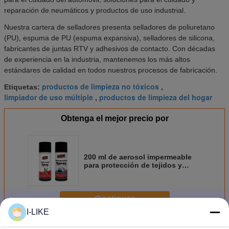
reparación de neumáticos y productos de uso industrial.
Nuestra cartera de selladores presenta selladores de poliuretano
(PU), espuma de PU (espuma expansiva), selladores de silicona,
fabricantes de juntas RTV y adhesivos de contacto. Con décadas
de experiencia en la industria, mantenemos los más altos
estándares de calidad en todos nuestros procesos de fabricación.
productos de limpieza no tóxicos
Etiquetas:
,
limpiador de uso múltiple
productos de limpieza del hogar
,
Obtenga el mejor precio por
200 ml de aerosol impermeable
para protección de tejidos y
cuero, certificado ISO9001 y
conforme con REACH
Continuar
I-LIKE
Productos del cuidado del hogar
Más