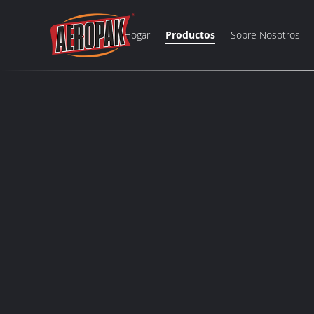
Hogar
Productos
Sobre Nosotros