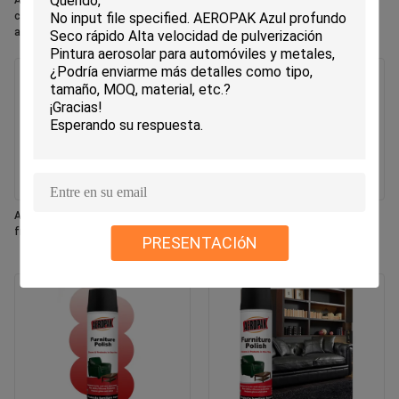
Aeropak 330ml Aerosol ecológico
Aeropak 330ml Aerosol Aroma de
con aroma de rosa, frescante de
jazmín Uso Eliminador de olores
aire, aerosol para uso en el hogar y
eficaz Eco-sencillo de larga
el automóvil, de larga duración
duración, seguro para mascotas,
seguro para niños, fresador de aire
Aeropak 330 ml Aerosol fresco con
Aeropak 500 ml Eco-amigable
fragancia de jazmín
horno de cocina multiuso
PRESENTACIóN
utensilios de cocina spray de
limpieza rápida sin residuos