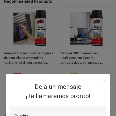
Recommended Products
Aeropak 200 ml Spray de limpieza
Aeropak 200ml Aerosoles
de pantalla de ordenador y
Ecológicos sin alcohol,
teléfono móvil con aerosoles
antiestáticos, sin rayas, de
ecológicos
secado rápido, multipropósito,
pantalla de colores personalizada
Deja un mensaje
¡Te llamaremos pronto!