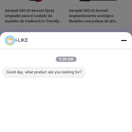
Aeropak 500 ml Aerosol Spray
Aeropak 500 ml Aerosol
Limpiador para el cuidado de
resplandeciente ecológico
muebles de madera Eco-friendly
Muebles cera polaca de alto
High Active Content Liquid
contenido activo para la madera
Essential Oil Polish para madera
Protección contra grietas y
grietas
I-LIKE
5:30 AM
Good day, what product are you looking for?
Aeropak 400 ml Spray de pintura
Aeropak-limpiador de cristales
cerámica para bañeras y baldosas
para ventanillas de coche, agente
impermeables blancas
líquido, limpiador de cristales de
espejo, pulverizador para
quitamanchas de agua
automotriz y doméstico, 500ml