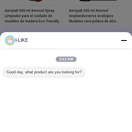
Aeropak 500 ml Aerosol Spray
Aeropak 500 ml Aerosol
Limpiador para el cuidado de
resplandeciente ecológico
muebles de madera Eco-friendly
Muebles cera polaca de alto
High Active Content Liquid
contenido activo para la madera
Essential Oil Polish para madera
Protección contra grietas y
grietas
I-LIKE
3:13 AM
Good day, what product are you looking for?
Aeropak 400 ml Spray de pintura
Aeropak-limpiador de cristales
cerámica para bañeras y baldosas
para ventanillas de coche, agente
impermeables blancas
líquido, limpiador de cristales de
espejo, pulverizador para
quitamanchas de agua
automotriz y doméstico, 500ml