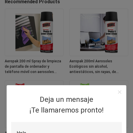
Recommended Products
Aeropak 200 ml Spray de limpieza
Aeropak 200ml Aerosoles
de pantalla de ordenador y
Ecológicos sin alcohol,
teléfono móvil con aerosoles
antiestáticos, sin rayas, de
ecológicos
secado rápido, multipropósito,
pantalla de colores personalizada
Deja un mensaje
¡Te llamaremos pronto!