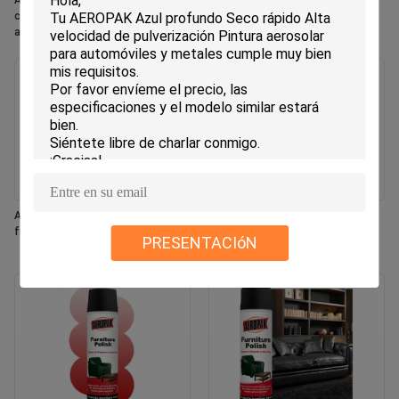
Aeropak 330ml Aerosol ecológico
Aeropak 330ml Aerosol Aroma de
con aroma de rosa, frescante de
jazmín Uso Eliminador de olores
aire, aerosol para uso en el hogar y
eficaz Eco-sencillo de larga
el automóvil, de larga duración
duración, seguro para mascotas,
seguro para niños, fresador de aire
Aeropak 330 ml Aerosol fresco con
Aeropak 500 ml Eco-amigable
fragancia de jazmín
horno de cocina multiuso
PRESENTACIóN
utensilios de cocina spray de
limpieza rápida sin residuos