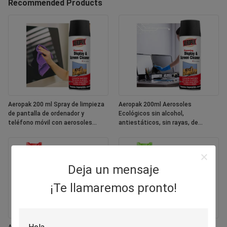
Recommended Products
Aeropak 200 ml Spray de limpieza
Aeropak 200ml Aerosoles
de pantalla de ordenador y
Ecológicos sin alcohol,
teléfono móvil con aerosoles
antiestáticos, sin rayas, de
ecológicos
secado rápido, multipropósito,
pantalla de colores personalizada
Deja un mensaje
¡Te llamaremos pronto!