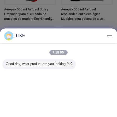
Aeropak 500 ml Aerosol Spray
Aeropak 500 ml Aerosol
Limpiador para el cuidado de
resplandeciente ecológico
muebles de madera Eco-friendly
Muebles cera polaca de alto
High Active Content Liquid
contenido activo para la madera
Essential Oil Polish para madera
Protección contra grietas y
grietas
I-LIKE
7:18 PM
Good day, what product are you looking for?
Aeropak 400 ml Spray de pintura
Aeropak-limpiador de cristales
cerámica para bañeras y baldosas
para ventanillas de coche, agente
impermeables blancas
líquido, limpiador de cristales de
espejo, pulverizador para
quitamanchas de agua
automotriz y doméstico, 500ml