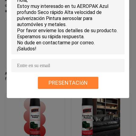
Aeropak 330ml Aerosol ecológico
Aeropak 330ml Aerosol Aroma de
con aroma de rosa, frescante de
jazmín Uso Eliminador de olores
aire, aerosol para uso en el hogar y
eficaz Eco-sencillo de larga
el automóvil, de larga duración
duración, seguro para mascotas,
seguro para niños, fresador de aire
Aeropak 330 ml Aerosol fresco con
Aeropak 500 ml Eco-amigable
fragancia de jazmín
horno de cocina multiuso
PRESENTACIóN
utensilios de cocina spray de
limpieza rápida sin residuos